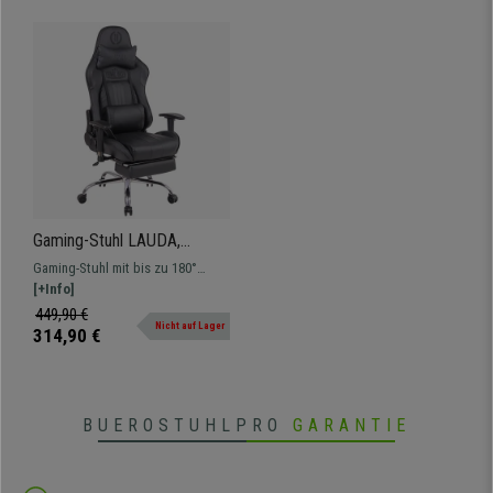
Gaming-Stuhl LAUDA,
verstellbare Rückenlehne,
Gaming-Stuhl mit bis zu 180°
Fußstütze, Wärme- und
neigbarer Rückenlehne,
[+Info]
Massagefunktion, Leder,
ausziehbarer Fußstütze und
449,90 €
Farbe Schwarz
Nicht auf Lager
Wärme- und Massagefunktion.
314,90 €
BUEROSTUHLPRO
GARANTIE