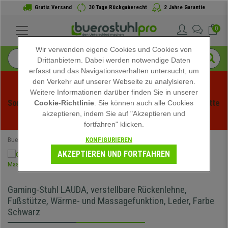
Gratis Versand
30 Tage Rückgaberecht
2 Jahre Garantie
0
Wir verwenden eigene Cookies und Cookies von
Drittanbietern. Dabei werden notwendige Daten
erfasst und das Navigationsverhalten untersucht, um
den Verkehr auf unserer Webseite zu analylsieren.
Weitere Informationen darüber finden Sie in unserer
Sommerschlussverauf bei buerstuhlpro! Exklusive Rabatte 
Cookie-Richtlinie
. Sie können auch alle Cookies
akzeptieren, indem Sie auf "Akzeptieren und
für kurze Zeit - 
Aktion ansehen
 -
fortfahren" klicken.
KONFIGURIEREN
Buerostuhlpro
Bürostühle
Gamingstühle
AKZEPTIEREN UND FORTFAHREN
Gaming-Stuhl LAUDA, verstellbare Rückenlehne,
Fußstütze, Wärme- und Massagefunktion, Leder, Farbe
Schwarz