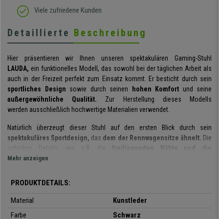
Viele zufriedene Kunden
Detaillierte
Beschreibung
Hier präsentieren wir Ihnen unseren spektakulären Gaming-Stuhl
LAUDA,
ein funktionelles Modell, das sowohl bei der täglichen Arbeit als
auch in der Freizeit perfekt zum Einsatz kommt. Er besticht durch sein
sportliches Design
sowie durch seinen
hohen Komfort
und seine
außergewöhnliche Qualität.
Zur Herstellung dieses Modells
werden ausschließlich hochwertige Materialien verwendet.
Natürlich überzeugt dieser Stuhl auf den ersten Blick durch sein
spektakuläres Sportdesign,
das
dem der Rennwagensitze ähnelt.
Die
schicken Details, wie z.B. die
freiliegenden Nähte und die
kontrastierenden Farben
Mehr anzeigen
unterstreichen diese sportliche Optik
zusätzlich.
PRODUKTDETAILS:
Allerdings zeichnet sich unser Modell LAUDA nicht nur durch sein
spektakuläres Design aus,
er ist auch außerordentlich bequem.
Die
Material
Kunstleder
ergonomischen Formen von Sitz und Rückenlehne
unterstützen eine
Farbe
Schwarz
gesunde Körperhaltung. Auch die
dicke und bequeme Polsterung und