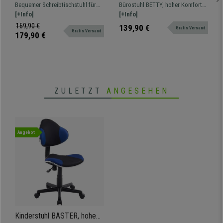
sportliches Design,
Polsterung, Metallgestell,
Bequemer Schreibtischstuhl für
Bürostuhl BETTY, hoher Komfort
Kunstleder und Netzstoff,
Lederbezug, Farbe Schwarz
Kinder und Jugendliche. Mit
[+Info]
dank dicker Polsterung,
[+Info]
Farbe Schwarz/ Blau
Kunstleder und atmungsaktivem
Lederbezug mit schicken
169,90 €
139,90 €
Gratis Versand
Gratis Versand
Netzstoff, bequem gepolstert, in
Ziernähten, widerstandsfähiges
179,90 €
verschiedenen Farben erhältlich.
Metallgestell.
ZULETZT
ANGESEHEN
Angebot
Kinderstuhl BASTER, hohe