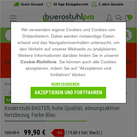
Gratis Versand
30 Tage Rückgaberecht
2 Jahre Garantie
0
Wir verwenden eigene Cookies und Cookies von
Drittanbietern. Dabei werden notwendige Daten
erfasst und das Navigationsverhalten untersucht, um
den Verkehr auf unserer Webseite zu analylsieren.
Weitere Informationen darüber finden Sie in unserer
Sommerschlussverauf bei buerstuhlpro! Exklusive Rabatte 
Cookie-Richtlinie
. Sie können auch alle Cookies
akzeptieren, indem Sie auf "Akzeptieren und
für kurze Zeit - 
Aktion ansehen
 -
fortfahren" klicken.
KONFIGURIEREN
Buerostuhlpro
Büromöbel
Kinderstühle
AKZEPTIEREN UND FORTFAHREN
Angebot
Kinderstuhl BASTER, hohe Qualität, atmungsaktiver
Netzbezug, Farbe Blau
99,90 €
109,90 €
(119,88 € Inkl. MwSt.)
-9%