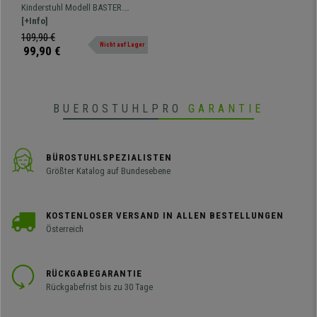
Qualität, atmungsaktiver
Kinderstuhl Modell BASTER.
Netzbezug, Farbe Blau
Ausgezeichnetes Qualitäts-Preis-
[+Info]
Verhältnis. Bequemer Sitz und,
109,90 €
Nicht auf Lager
ergonomische Rückenlehne,
99,90 €
Polsterung mit hochwertigem,
atmungsaktivem Netzbezug.
BUEROSTUHLPRO
GARANTIE
BÜROSTUHLSPEZIALISTEN
Größter Katalog auf Bundesebene
KOSTENLOSER VERSAND IN ALLEN BESTELLUNGEN
Österreich
RÜCKGABEGARANTIE
Rückgabefrist bis zu 30 Tage