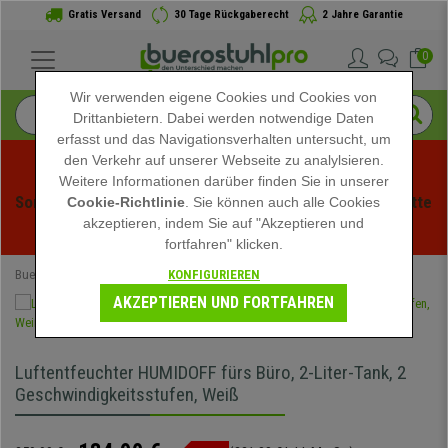
Gratis Versand
30 Tage Rückgaberecht
2 Jahre Garantie
0
Wir verwenden eigene Cookies und Cookies von
Drittanbietern. Dabei werden notwendige Daten
erfasst und das Navigationsverhalten untersucht, um
den Verkehr auf unserer Webseite zu analylsieren.
Weitere Informationen darüber finden Sie in unserer
Sommerschlussverauf bei buerstuhlpro! Exklusive Rabatte 
Cookie-Richtlinie
. Sie können auch alle Cookies
akzeptieren, indem Sie auf "Akzeptieren und
für kurze Zeit - 
Aktion ansehen
 -
fortfahren" klicken.
KONFIGURIEREN
Buerostuhlpro
Büromöbel
Büroluftentfeuchter
AKZEPTIEREN UND FORTFAHREN
Luftentfeuchter HUMIDOFF fürs Büro, 2-Liter-Tank, 2
Geschwindigkeitsstufen, Weiß