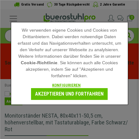
Gratis Versand
30 Tage Rückgaberecht
2 Jahre Garantie
0
Wir verwenden eigene Cookies und Cookies von
Drittanbietern. Dabei werden notwendige Daten
erfasst und das Navigationsverhalten untersucht, um
den Verkehr auf unserer Webseite zu analylsieren.
Weitere Informationen darüber finden Sie in unserer
Sommerschlussverauf bei buerstuhlpro! Exklusive Rabatte 
Cookie-Richtlinie
. Sie können auch alle Cookies
akzeptieren, indem Sie auf "Akzeptieren und
für kurze Zeit - 
Aktion ansehen
 -
fortfahren" klicken.
KONFIGURIEREN
Buerostuhlpro
Büromöbel
Bürozubehör
AKZEPTIEREN UND FORTFAHREN
Angebot
Monitorständer NESTA, 80x40x11-50,5 cm,
höhenverstellbar, mit Tastaturablage, Farbe Schwarz/
Rot