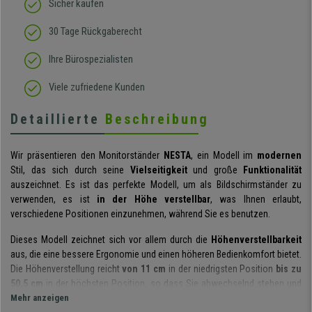
Sicher kaufen
30 Tage Rückgaberecht
Ihre Bürospezialisten
Viele zufriedene Kunden
Detaillierte
Beschreibung
Wir präsentieren den Monitorständer
NESTA
, ein Modell im
modernen
Stil, das sich durch seine
Vielseitigkeit
und große
Funktionalität
auszeichnet. Es ist das perfekte Modell, um als Bildschirmständer zu
verwenden, es ist
in der Höhe verstellbar
, was Ihnen erlaubt,
verschiedene Positionen einzunehmen, während Sie es benutzen.
Dieses Modell zeichnet sich vor allem durch die
Höhenverstellbarkeit
aus, die eine bessere Ergonomie und einen höheren Bedienkomfort bietet.
Die Höhenverstellung reicht
von 11 cm
in der niedrigsten Position
bis zu
50,5 cm
in der höchsten Position, so dass Sie abwechselnd stehen und
sitzen können. Er sorgt für eine bessere Körperhaltung und hilft so,
Mehr anzeigen