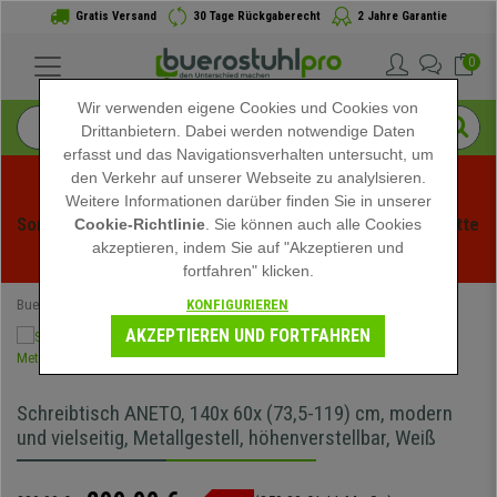
Gratis Versand
30 Tage Rückgaberecht
2 Jahre Garantie
0
Wir verwenden eigene Cookies und Cookies von
Drittanbietern. Dabei werden notwendige Daten
erfasst und das Navigationsverhalten untersucht, um
den Verkehr auf unserer Webseite zu analylsieren.
Weitere Informationen darüber finden Sie in unserer
Sommerschlussverauf bei buerstuhlpro! Exklusive Rabatte 
Cookie-Richtlinie
. Sie können auch alle Cookies
akzeptieren, indem Sie auf "Akzeptieren und
für kurze Zeit - 
Aktion ansehen
 -
fortfahren" klicken.
KONFIGURIEREN
Buerostuhlpro
Bürotische
Höhenverstellbare Schreibtische
AKZEPTIEREN UND FORTFAHREN
Schreibtisch ANETO, 140x 60x (73,5-119) cm, modern
und vielseitig, Metallgestell, höhenverstellbar, Weiß