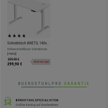
Schreibtisch ANETO, 140x
60x (73,5-119) cm, modern
Höhenverstellbarer Schreibtisch
und vielseitig, Metallgestell,
mit Höhenspeicherfunktion und
[+Info]
höhenverstellbar, Weiß
Metallgestell.
339,90 €
Nicht auf Lager
299,90 €
BUEROSTUHLPRO
GARANTIE
BÜROSTUHLSPEZIALISTEN
Größter Katalog auf Bundesebene