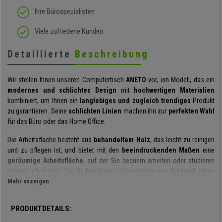
Ihre Bürospezialisten
Viele zufriedene Kunden
Detaillierte
Beschreibung
Wir stellen Ihnen unseren Computertisch
ANETO
vor, ein Modell, das ein
modernes und schlichtes Design
mit
hochwertigen Materialien
kombiniert, um Ihnen ein
langlebiges und zugleich trendiges
Produkt
zu garantieren. Seine
schlichten Linien
machen ihn zur
perfekten Wahl
für das Büro oder das Home Office.
Die Arbeitsfläche besteht aus
behandeltem Holz
, das leicht zu reinigen
und zu pflegen ist, und bietet mit den
beeindruckenden Maßen
eine
geräumige Arbeitsfläche
, auf der Sie bequem arbeiten oder studieren
können, ohne dass Sie die benötigten Gegenstände aus der Hand geben
müssen. Außerdem trägt er ein Gewicht
Mehr anzeigen
von bis zu 80 kg.
Das Untergestell ist aus
massivem, langlebigem
Stahl gefertigt und
PRODUKTDETAILS:
lässt sich manuell in der Breite verstellen, so dass Sie bei Bedarf eine
noch
breitere Arbeitsfläche
montieren können. Dies macht den