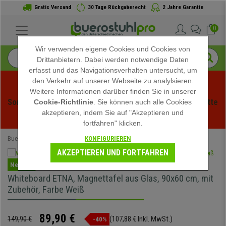
Gratis Versand
30 Tage Rückgaberecht
2 Jahre Garantie
0
Wir verwenden eigene Cookies und Cookies von
Drittanbietern. Dabei werden notwendige Daten
erfasst und das Navigationsverhalten untersucht, um
den Verkehr auf unserer Webseite zu analylsieren.
Weitere Informationen darüber finden Sie in unserer
Sommerschlussverauf bei buerstuhlpro! Exklusive Rabatte 
Cookie-Richtlinie
. Sie können auch alle Cookies
akzeptieren, indem Sie auf "Akzeptieren und
für kurze Zeit - 
Aktion ansehen
 -
fortfahren" klicken.
KONFIGURIEREN
Buerostuhlpro
Büromöbel
Whiteboards
AKZEPTIEREN UND FORTFAHREN
Neuheit
Whiteboard ETNA, Magnettafel aus Glas, 90x60 cm, mit
Zubehör, Farbe Weiß
89,90 €
149,90 €
(107,88 € Inkl. MwSt.)
-40%