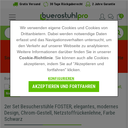
Gratis Versand
30 Tage Rückgaberecht
2 Jahre Garantie
0
Wir verwenden eigene Cookies und Cookies von
Drittanbietern. Dabei werden notwendige Daten
erfasst und das Navigationsverhalten untersucht, um
den Verkehr auf unserer Webseite zu analylsieren.
Weitere Informationen darüber finden Sie in unserer
Sommerschlussverauf bei buerstuhlpro! Exklusive Rabatte 
Cookie-Richtlinie
. Sie können auch alle Cookies
akzeptieren, indem Sie auf "Akzeptieren und
für kurze Zeit - 
Aktion ansehen
 -
fortfahren" klicken.
KONFIGURIEREN
Buerostuhlpro
Bürostühle
ERGOKING Stühle
AKZEPTIEREN UND FORTFAHREN
Neuheit
2er Set Besucherstühle FOSTER, elegantes, modernes
Design, Chrom-Gestell, Netzstoffrückenlehne, Farbe
Schwarz