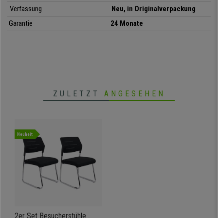
Verfassung
Neu, in Originalverpackung
• Großzügig gepolsterte Sitzfläche
Garantie
24 Monate
• Rückenlehne aus atmungsaktivem Netzstoff
• Robustes Metallgestell im Chrom-Design
• Bezug aus hochwertigem Stoff
• Ideal für Veranstaltungssäle, Empfangsbereiche und
Besprechungsräume
ZULETZT
ANGESEHEN
Neuheit
2er Set Besucherstühle