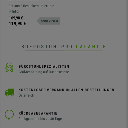
FOSTER, elegantes,
Set aus 2 Besucherstühlen, die
modernes Design, Chrom-
dank ihres Designs und der
[+Info]
Gestell,
hochwertigen Materialien, aus
169,90 €
Netzstoffrückenlehne, Farbe
Gratis Versand
denen sie gefertigt sind, Komfort
119,90 €
Schwarz
und Funktionalität garantieren
BUEROSTUHLPRO
GARANTIE
BÜROSTUHLSPEZIALISTEN
Größter Katalog auf Bundesebene
KOSTENLOSER VERSAND IN ALLEN BESTELLUNGEN
Österreich
RÜCKGABEGARANTIE
Rückgabefrist bis zu 30 Tage