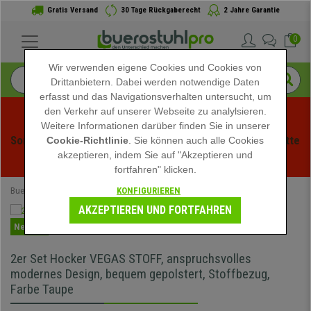
Gratis Versand
30 Tage Rückgaberecht
2 Jahre Garantie
0
Wir verwenden eigene Cookies und Cookies von
Drittanbietern. Dabei werden notwendige Daten
erfasst und das Navigationsverhalten untersucht, um
den Verkehr auf unserer Webseite zu analylsieren.
Weitere Informationen darüber finden Sie in unserer
Sommerschlussverauf bei buerstuhlpro! Exklusive Rabatte 
Cookie-Richtlinie
. Sie können auch alle Cookies
akzeptieren, indem Sie auf "Akzeptieren und
für kurze Zeit - 
Aktion ansehen
 -
fortfahren" klicken.
KONFIGURIEREN
Buerostuhlpro
Büromöbel
AKZEPTIEREN UND FORTFAHREN
Neuheit
2er Set Hocker VEGAS STOFF, anspruchsvolles
modernes Design, bequem gepolstert, Stoffbezug,
Farbe Taupe