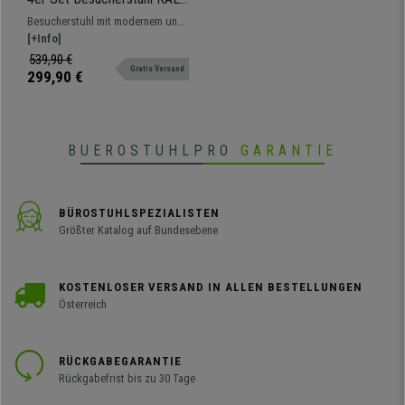
KUNSTLEDER, Stuhlbeine
Besucherstuhl mit modernem und
aus Buchenholz, bequem
lebendigem Design, bequem
[+Info]
gepolsterte Sitzschale,
gepolstert, mit Stuhlbeinen aus
539,90 €
Kunstleder, Farbe Schwarz
Gratis Versand
Buchenholz. In verschiedenen
299,90 €
Ausführungen und Farben
erhältlich.
BUEROSTUHLPRO
GARANTIE
BÜROSTUHLSPEZIALISTEN
Größter Katalog auf Bundesebene
KOSTENLOSER VERSAND IN ALLEN BESTELLUNGEN
Österreich
RÜCKGABEGARANTIE
Rückgabefrist bis zu 30 Tage