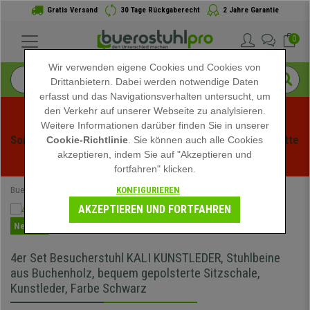
Gratis Versand
30 Tage Rückgaberecht
2 Jahre Garantie
0
Wir verwenden eigene Cookies und Cookies von
Drittanbietern. Dabei werden notwendige Daten
erfasst und das Navigationsverhalten untersucht, um
den Verkehr auf unserer Webseite zu analylsieren.
Weitere Informationen darüber finden Sie in unserer
Sommerschlussverauf bei buerstuhlpro! Exklusive Rabatte 
Cookie-Richtlinie
. Sie können auch alle Cookies
akzeptieren, indem Sie auf "Akzeptieren und
für kurze Zeit - 
Aktion ansehen
 -
fortfahren" klicken.
KONFIGURIEREN
Buerostuhlpro
Konferenzstühle
AKZEPTIEREN UND FORTFAHREN
Neuheit
4er Set Besucherstuhl KALI KUNSTLEDER, Stuhlbeine
aus Buchenholz, bequem gepolsterte Sitzschale,
Kunstleder, Farbe Schwarz