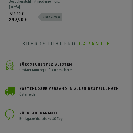
Besucherstuhl mit modernem und
bequem gepolsterte
lebendigem Design, bequem
[+Info]
Sitzschale, Kunststoff,
gepolstert, mit Stuhlbeinen aus
539,90 €
Farbe Hellgrau
Gratis Versand
Buchenholz. In verschiedenen
299,90 €
Ausführungen und Farben
erhältlich.
BUEROSTUHLPRO
GARANTIE
BÜROSTUHLSPEZIALISTEN
Größter Katalog auf Bundesebene
KOSTENLOSER VERSAND IN ALLEN BESTELLUNGEN
Österreich
RÜCKGABEGARANTIE
Rückgabefrist bis zu 30 Tage