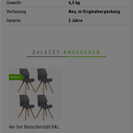
Gewicht
6,5 kg
• Bequem gepolsterte Sitzfläche
Verfassung
Neu, in Originalverpackung
• Elegantes, modernes Design
Garantie
2 Jahre
• Holzstruktur aus massiver Buche
• Bis zu 136 kg belastbar
• In verschiedenen Ausführungen und vielen Farben erhältlich
ZULETZT
ANGESEHEN
Neuheit
4er Set Besucherstuhl KALI,
Stuhlbeine aus Buchenholz,