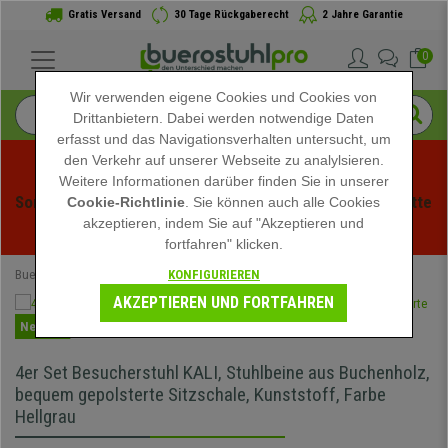
Gratis Versand
30 Tage Rückgaberecht
2 Jahre Garantie
0
Wir verwenden eigene Cookies und Cookies von
Drittanbietern. Dabei werden notwendige Daten
erfasst und das Navigationsverhalten untersucht, um
den Verkehr auf unserer Webseite zu analylsieren.
Weitere Informationen darüber finden Sie in unserer
Sommerschlussverauf bei buerstuhlpro! Exklusive Rabatte 
Cookie-Richtlinie
. Sie können auch alle Cookies
akzeptieren, indem Sie auf "Akzeptieren und
für kurze Zeit - 
Aktion ansehen
 -
fortfahren" klicken.
KONFIGURIEREN
Buerostuhlpro
Speziell
AKZEPTIEREN UND FORTFAHREN
Neuheit
4er Set Besucherstuhl KALI, Stuhlbeine aus Buchenholz,
bequem gepolsterte Sitzschale, Kunststoff, Farbe
Hellgrau