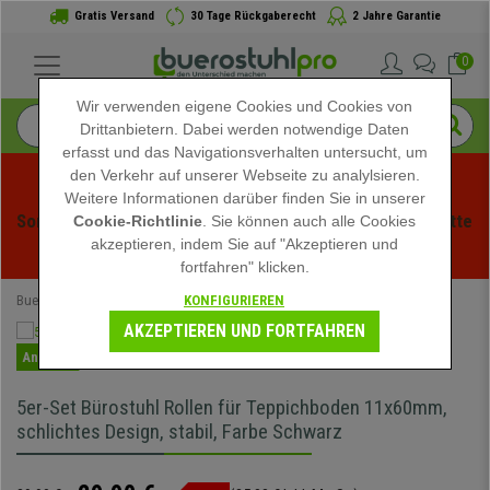
Gratis Versand
30 Tage Rückgaberecht
2 Jahre Garantie
0
Wir verwenden eigene Cookies und Cookies von
Drittanbietern. Dabei werden notwendige Daten
erfasst und das Navigationsverhalten untersucht, um
den Verkehr auf unserer Webseite zu analylsieren.
Weitere Informationen darüber finden Sie in unserer
Sommerschlussverauf bei buerstuhlpro! Exklusive Rabatte 
Cookie-Richtlinie
. Sie können auch alle Cookies
akzeptieren, indem Sie auf "Akzeptieren und
für kurze Zeit - 
Aktion ansehen
 -
fortfahren" klicken.
KONFIGURIEREN
Buerostuhlpro
Büromöbel
Rollen
11mm Rollen
AKZEPTIEREN UND FORTFAHREN
Angebot
5er-Set Bürostuhl Rollen für Teppichboden 11x60mm,
schlichtes Design, stabil, Farbe Schwarz