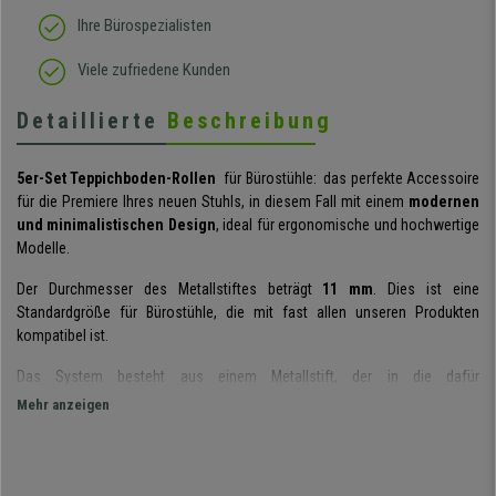
Ihre Bürospezialisten
Viele zufriedene Kunden
Detaillierte
Beschreibung
5er-Set Teppichboden-Rollen
für Bürostühle: das perfekte Accessoire
für die Premiere Ihres neuen Stuhls, in diesem Fall mit einem
modernen
und minimalistischen Design
, ideal für ergonomische und hochwertige
Modelle.
Der Durchmesser des Metallstiftes beträgt
11 mm
. Dies ist eine
Standardgröße für Bürostühle, die mit fast allen unseren Produkten
kompatibel ist.
Das System besteht aus einem Metallstift, der in die dafür
vorhergesehenen Löcher im Fußkreuz gedrückt wird. Sie sind
sehr
Mehr anzeigen
einfach zu installieren
, da sie einfach eingerastet werden und keine
Werkzeuge oder komplizierte Justierungen erforderlich sind.
Die Rolle selbst hat mit
60mm einen größeren Durchmesser als