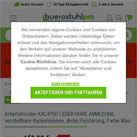
Gratis Versand
30 Tage Rückgaberecht
2 Jahre Garantie
0
Wir verwenden eigene Cookies und Cookies von
Drittanbietern. Dabei werden notwendige Daten
erfasst und das Navigationsverhalten untersucht, um
den Verkehr auf unserer Webseite zu analylsieren.
Weitere Informationen darüber finden Sie in unserer
Sommerschlussverauf bei buerstuhlpro! Exklusive Rabatte 
Cookie-Richtlinie
. Sie können auch alle Cookies
akzeptieren, indem Sie auf "Akzeptieren und
für kurze Zeit - 
Aktion ansehen
 -
fortfahren" klicken.
KONFIGURIEREN
Buerostuhlpro
Büromöbel
Hocker
Arbeitshocker
AKZEPTIEREN UND FORTFAHREN
Neuheit
Arbeitshocker KALIPSO LEDER OHNE ARMLEHNE,
verstellbare Rückenlehnen, dicke Polsterung, Farbe Blau