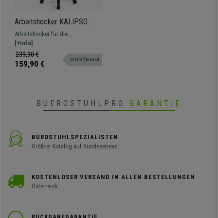
Arbeitshocker KALIPSO
LEDER OHNE ARMLEHNE,
Arbeitshocker für die
verstellbare Rückenlehnen,
professionelle Beschäftigung in
[+Info]
dicke Polsterung, Farbe Blau
Lederbezug. Verstellbar, mit
239,90 €
Gratis Versand
Fußablage, widerstandsfähig und
159,90 €
bequem.
BUEROSTUHLPRO
GARANTIE
BÜROSTUHLSPEZIALISTEN
Größter Katalog auf Bundesebene
KOSTENLOSER VERSAND IN ALLEN BESTELLUNGEN
Österreich
RÜCKGABEGARANTIE