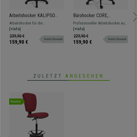
Arbeitshocker KALIPSO
Bürohocker CORE,
LEDER OHNE ARMLEHNE,
ergonomisch geformte
Arbeitshocker für die
Professioneller Arbeitshocker aus
verstellbare Rückenlehnen,
Sitzfläche, Kunststoff, Farbe
professionelle Beschäftigung in
[+Info]
strapazierfähigem Kunststoff, der
[+Info]
dicke Polsterung, Farbe Blau
Schwarz
Lederbezug. Verstellbar, mit
auf Langlebigkeit und einfache
239,90 €
229,90 €
Gratis Versand
Gratis Versand
Fußablage, widerstandsfähig und
Reinigung ausgelegt ist.
159,90 €
159,90 €
bequem.
ZULETZT
ANGESEHEN
Neuheit