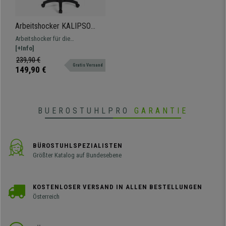
Arbeitshocker KALIPSO
OHNE ARMLEHNEN,
Arbeitshocker für die
verstellbare Rückenlehne,
professionelle Nutzung,
[+Info]
dicke Polsterung,
verstellbar, mit Fußstütze,
239,90 €
Stoffbezug, Farbe Burgund
Gratis Versand
widerstandsfähig und bequem.
149,90 €
BUEROSTUHLPRO
GARANTIE
BÜROSTUHLSPEZIALISTEN
Größter Katalog auf Bundesebene
KOSTENLOSER VERSAND IN ALLEN BESTELLUNGEN
Österreich