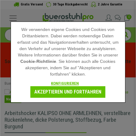
Gratis Versand
30 Tage Rückgaberecht
2 Jahre Garantie
0
Wir verwenden eigene Cookies und Cookies von
Drittanbietern. Dabei werden notwendige Daten
erfasst und das Navigationsverhalten untersucht, um
den Verkehr auf unserer Webseite zu analylsieren.
Weitere Informationen darüber finden Sie in unserer
Sommerschlussverauf bei buerstuhlpro! Exklusive Rabatte 
Cookie-Richtlinie
. Sie können auch alle Cookies
akzeptieren, indem Sie auf "Akzeptieren und
für kurze Zeit - 
Aktion ansehen
 -
fortfahren" klicken.
KONFIGURIEREN
Buerostuhlpro
Büromöbel
Hocker
Arbeitshocker
AKZEPTIEREN UND FORTFAHREN
Neuheit
Arbeitshocker KALIPSO OHNE ARMLEHNEN, verstellbare
Rückenlehne, dicke Polsterung, Stoffbezug, Farbe
Burgund