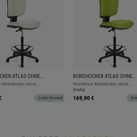
CKER ATLAS OHNE
BÜROHOCKER ATLAS OHNE
EN LEDER, verstellbare
ARMLEHNEN LEDER, verstell
r Arbeitshocker, robust,
Verstellbarer Arbeitshocker, robust,
hne, dicke Polsterung, Farbe
Rückenlehne, dicke Polsteru
fähig und bequem, in verschiedenen
widerstandsfähig und bequem, in versc
[+Info]
Grün
erarbeitungen erhältlich.
Farben und Verarbeitungen erhältlich.
€
169,90 €
Gratis Versand
Gra