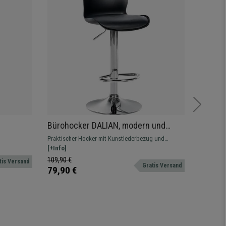
Bürohocker DALIAN, modern und
BÜROH
bare
vielseitig, Trompetenfuß, Kunstleder,
verstel
Praktischer Hocker mit Kunstlederbezug und
Verstellba
ng, Farbe
Farbe Schwarz
Polste
hiedenen
gepolstertem Sitz. Hohe Belastbarkeit bis zu 150 kg
[+Info]
widerstan
[+Info]
Farben un
109,90 €
189,90
tis Versand
Gratis Versand
79,90 €