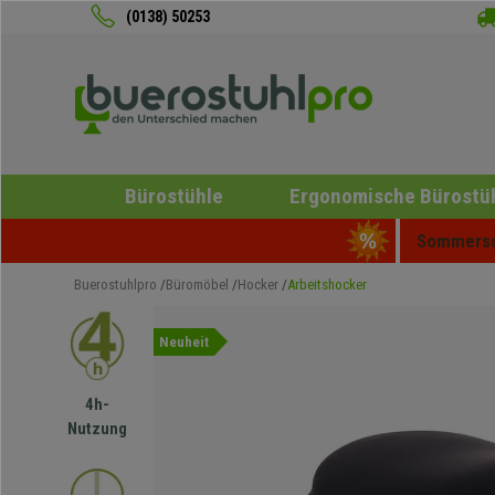
(0138) 50253
Bürostühle
Ergonomische Bürostü
Sommersch
Buerostuhlpro
Büromöbel
Hocker
Arbeitshocker
Neuheit
4h-
Nutzung