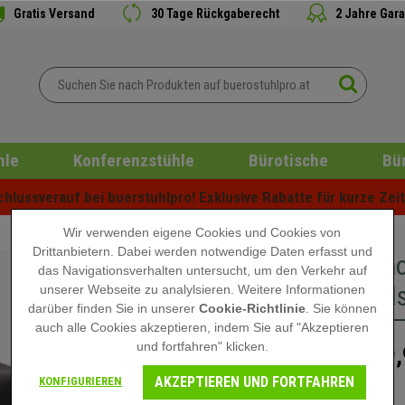
Gratis Versand
30 Tage Rückgaberecht
2 Jahre Gara
hle
Konferenzstühle
Bürotische
Bü
lussverauf bei buerstuhlpro! Exklusive Rabatte für kurze Zeit 
Wir verwenden eigene Cookies und Cookies von
Drittanbietern. Dabei werden notwendige Daten erfasst und
Arbeitsho
das Navigationsverhalten untersucht, um den Verkehr auf
Lederpol
unserer Webseite zu analylsieren. Weitere Informationen
darüber finden Sie in unserer
Cookie-Richtlinie
. Sie können
auch alle Cookies akzeptieren, indem Sie auf "Akzeptieren
und fortfahren" klicken.
89,
119,90 €
AKZEPTIEREN UND FORTFAHREN
KONFIGURIEREN
Nicht auf Lager