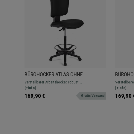
BÜROHOCKER ATLAS OHNE
BÜROHO
ARMLEHNEN LEDER, verstellbare
ARMLEHN
Verstellbarer Arbeitshocker, robust,
Verstellbare
Rückenlehne, dicke Polsterung, Farbe
Rückenle
widerstandsfähig und bequem, in verschiedenen
[+Info]
widerstands
[+Info]
Schwarz
Weiß
Farben und Verarbeitungen erhältlich.
Farben und V
169,90 €
169,90 
Gratis Versand