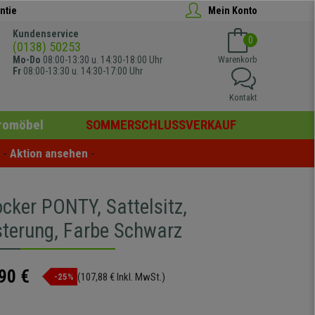
ntie
Mein Konto
Kundenservice
0
(0138) 50253
Mo-Do
08:00-13:30 u. 14:30-18:00 Uhr
Warenkorb
Fr
08:00-13:30 u. 14:30-17:00 Uhr
Kontakt
romöbel
SOMMERSCHLUSSVERKAUF
- 
Aktion ansehen
 -
cker PONTY, Sattelsitz,
sterung, Farbe Schwarz
90 €
(107,88 € Inkl. MwSt.)
-25%