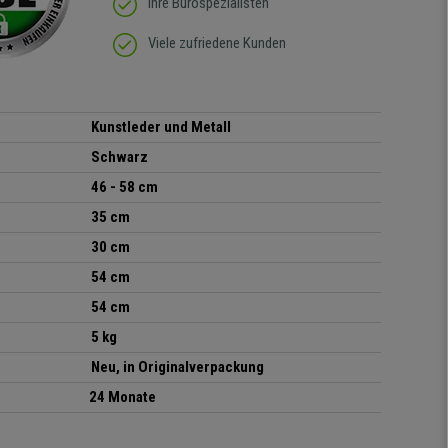
Ihre Bürospezialisten
Viele zufriedene Kunden
Kunstleder und Metall
Schwarz
46 - 58 cm
35 cm
30 cm
54 cm
54 cm
5 kg
Neu, in Originalverpackung
24 Monate