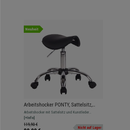
Neuheit
Arbeitshocker PONTY, Sattelsitz,
Lederpolsterung, Farbe Schwarz
Arbeitshocker mit Sattelsitz und Kunstleder
bezogen. Höhenverstellbar und bequemer um 360°
[+Info]
drehbarer Sitz.
119,90 €
Nicht auf Lager