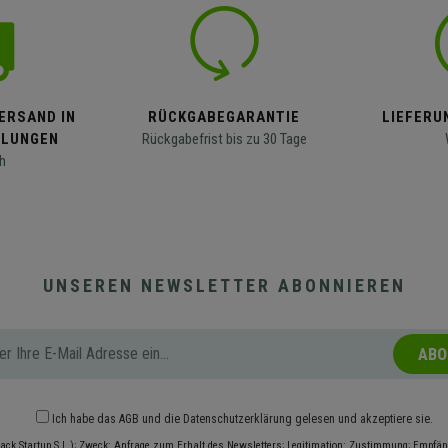
ERSAND IN
RÜCKGABEGARANTIE
LIEFERUN
LLUNGEN
Rückgabefrist bis zu 30 Tage
h
UNSEREN NEWSLETTER ABONNIEREN
ABO
Ich habe das
AGB
und die
Datenschutzerklärung
gelesen und akzeptiere sie.
ack Startup S.L.); Zweck: Anfrage zum Erhalt des Newsletters; Legitimation: Zustimmung; Empfäng