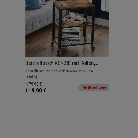
Beistelltisch KENZIE mit Rollen,
Abmessungen 60x40x76 cm,
Beistelltisch mit den Maßen 60x40x76,5 cm.
Industrieller Stil, Farbe Rustik
Modernes Design im industriellen Stil mit Rollen für
[+Info]
den einfachen Transport.
179,90 €
Nicht auf Lager
119,90 €