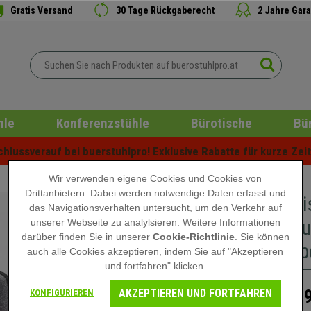
Gratis Versand
30 Tage Rückgaberecht
2 Jahre Gara
hle
Konferenzstühle
Bürotische
Bü
lussverauf bei buerstuhlpro! Exklusive Rabatte für kurze Zeit 
Wir verwenden eigene Cookies und Cookies von
Drittanbietern. Dabei werden notwendige Daten erfasst und
Beistellt
das Navigationsverhalten untersucht, um den Verkehr auf
Abmessun
unserer Webseite zu analylsieren. Weitere Informationen
darüber finden Sie in unserer
Cookie-Richtlinie
. Sie können
Stil, Far
auch alle Cookies akzeptieren, indem Sie auf "Akzeptieren
und fortfahren" klicken.
AKZEPTIEREN UND FORTFAHREN
119
KONFIGURIEREN
179,90 €