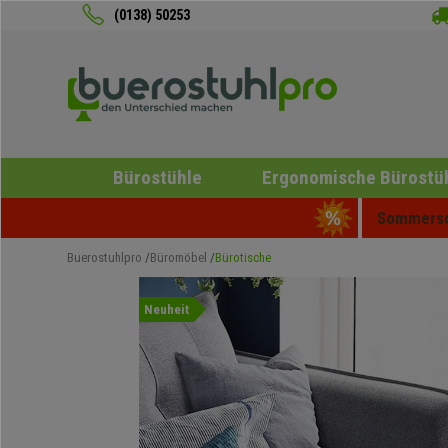
(0138) 50253
Bürostühle
Ergonomische Bürostü
Sommersch
Buerostuhlpro
Büromöbel
Bürotische
Neuheit