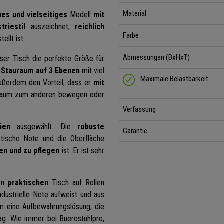
Material
hes und vielseitiges
Modell
mit
riestil
auszeichnet,
reichlich
Farbe
ellt ist.
Abmessungen (BxHxT)
ser Tisch die perfekte Größe für
h Stauraum auf 3 Ebenen
mit viel
Maximale Belastbarkeit
außerdem den Vorteil, dass er
mit
m Raum zum anderen bewegen oder
Verfassung
ien
ausgewählt. Die
robuste
Garantie
etische Note und die Oberfläche
gen und zu pflegen
ist. Er ist sehr
nen
praktischen
Tisch auf Rollen
ndustrielle Note aufweist und aus
 um eine Aufbewahrungslösung, die
Tag. Wie immer bei Buerostuhlpro,