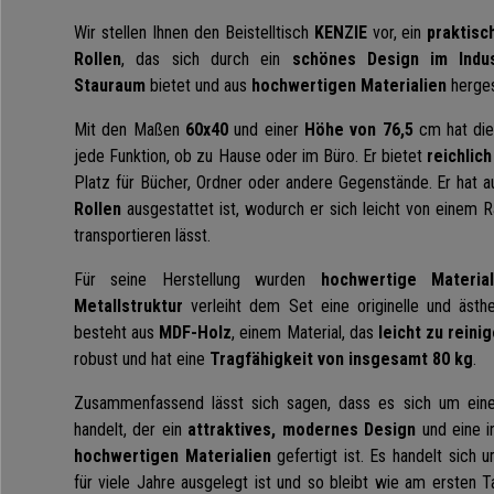
Wir stellen Ihnen den Beistelltisch
KENZIE
vor, ein
praktisc
Rollen
, das sich durch ein
schönes Design im Indust
Stauraum
bietet und aus
hochwertigen Materialien
hergest
Mit den Maßen
60x40
und einer
Höhe von 76,5
cm hat die
jede Funktion, ob zu Hause oder im Büro. Er bietet
reichlic
Platz für Bücher, Ordner oder andere Gegenstände. Er hat 
Rollen
ausgestattet ist, wodurch er sich leicht von eine
transportieren lässt.
Für seine Herstellung wurden
hochwertige Material
Metallstruktur
verleiht dem Set eine originelle und ästh
besteht aus
MDF-Holz
, einem Material, das
leicht zu reini
robust und hat eine
Tragfähigkeit von insgesamt 80 kg
.
Zusammenfassend lässt sich sagen, dass es sich um ei
handelt, der ein
attraktives, modernes Design
und eine i
hochwertigen Materialien
gefertigt ist. Es handelt sich
für viele Jahre ausgelegt ist und so bleibt wie am ersten 