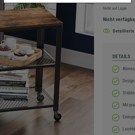
Nicht auf Lager
Nicht verfügba
Detaillier
DETAILS
Abmes
Design 
Stabil
Mit pr
Einleg
Leicht