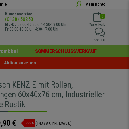
ntie
Mein Konto
Kundenservice
0
(0138) 50253
Mo-Do
08:00-13:30 u. 14:30-18:00 Uhr
Warenkorb
Fr
08:00-13:30 u. 14:30-17:00 Uhr
Kontakt
romöbel
SOMMERSCHLUSSVERKAUF
- 
Aktion ansehen
 -
isch KENZIE mit Rollen,
gen 60x40x76 cm, Industrieller
be Rustik
,90 €
(143,88 € Inkl. MwSt.)
-33%