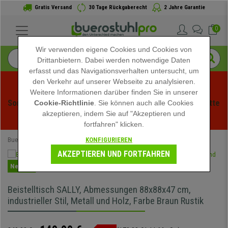
Gratis Versand
30 Tage Rückgaberecht
2 Jahre Garantie
0
Wir verwenden eigene Cookies und Cookies von
Drittanbietern. Dabei werden notwendige Daten
erfasst und das Navigationsverhalten untersucht, um
den Verkehr auf unserer Webseite zu analylsieren.
Weitere Informationen darüber finden Sie in unserer
Sommerschlussverauf bei buerstuhlpro! Exklusive Rabatte 
Cookie-Richtlinie
. Sie können auch alle Cookies
akzeptieren, indem Sie auf "Akzeptieren und
für kurze Zeit - 
Aktion ansehen
 -
fortfahren" klicken.
KONFIGURIEREN
Buerostuhlpro
Büromöbel
Bürotische
AKZEPTIEREN UND FORTFAHREN
Neuheit
Beistelltisch SALLY, Abmessungen 88x88x47 cm,
industrieller Stil, Metall und Holz, Farbe Braun Rustik