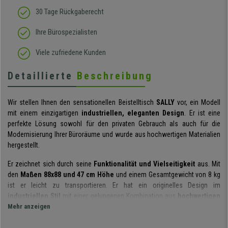
30 Tage Rückgaberecht
Ihre Bürospezialisten
Viele zufriedene Kunden
Detaillierte
Beschreibung
Wir stellen Ihnen den sensationellen Beistelltisch
SALLY
vor, ein Modell
mit einem einzigartigen
industriellen, eleganten Design
. Er ist eine
perfekte Lösung sowohl für den privaten Gebrauch als auch für die
Modernisierung Ihrer Büroräume und wurde aus hochwertigen Materialien
hergestellt.
Er zeichnet sich durch seine
Funktionalität und Vielseitigkeit
aus. Mit
den
Maßen 88x88 und 47 cm Höhe
und einem Gesamtgewicht von 8 kg
ist er leicht zu transportieren. Er hat ein originelles Design im
industriellen Stil
mit einer gelungenen Kombination aus
hochwertigen
Materialien
Mehr anzeigen
.
Er verfügt über eine
robuste Metallstruktur
in Form eines Kreuzes, auf