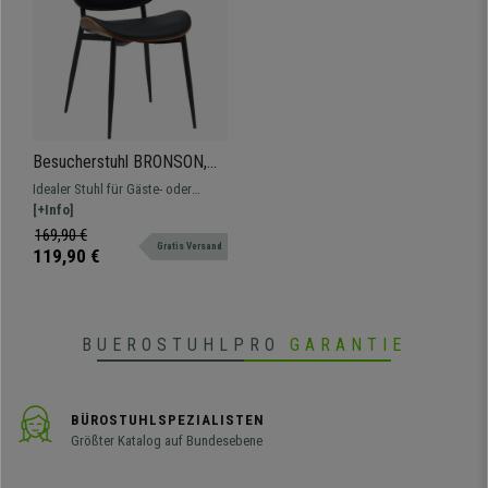
Besucherstuhl BRONSON,
Holzgestell,
Idealer Stuhl für Gäste- oder
Kunstlederpolsterung, Farbe
Konferenzräume, ein äußerst
[+Info]
walnuss/schwarz
bequemes und ästhetisch
169,90 €
Gratis Versand
ansprechendes Modell
119,90 €
BUEROSTUHLPRO
GARANTIE
BÜROSTUHLSPEZIALISTEN
Größter Katalog auf Bundesebene