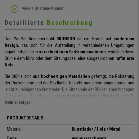
Viele zufriedene Kunden
Detaillierte
Beschreibung
Das 2er-Set Besucherstuhl
BRONSON
ist ein Modell mit
modernem
Design
, das sich für die Aufstellung in verschiedenen Umgebungen
eignet. Erhältlich in
verschiedenen Farbkombinationen
, verleihen diese
Stühle dem Büro oder dem Sitzungssaal eine ausgesprochen
raffinierte
Note.
Die Stühle sind aus
hochwertigen Materialien
gefertigt, die Polsterung
der Rückenlehne und der Sitzfläche besteht aus einem angenehmen und
leicht zu reinigenden Kunstleder. Die Sitzschale der Rückenlehne hingegen
ist aus Holz gefertigt, was einen
angenehmen Materialkontrast
schafft.
Mehr anzeigen
Sowohl Sitz als auch Rückenlehne sind
komfortabel gepolstert
und
machen das Sitzen auch nach vielen Stunden noch bequem. Sicherlich
PRODUKTDETAILS:
ein Produkt, das
anspruchsvolle Ästhetik
mit
bemerkenswertem
Sitzkomfort
verbindet.
Material
Kunstleder / Holz / Metall
Farbe
walnuss/schwarz
Das vierbeinige Gestell ist aus
schwarzem Metall
gefertigt und