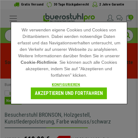
Gratis Versand
30 Tage Rückgaberecht
2 Jahre Garantie
0
Wir verwenden eigene Cookies und Cookies von
Drittanbietern. Dabei werden notwendige Daten
erfasst und das Navigationsverhalten untersucht, um
den Verkehr auf unserer Webseite zu analylsieren.
Weitere Informationen darüber finden Sie in unserer
Sommerschlussverauf bei buerstuhlpro! Exklusive Rabatte 
Cookie-Richtlinie
. Sie können auch alle Cookies
akzeptieren, indem Sie auf "Akzeptieren und
für kurze Zeit - 
Aktion ansehen
 -
fortfahren" klicken.
KONFIGURIEREN
Buerostuhlpro
Konferenzstühle
AKZEPTIEREN UND FORTFAHREN
Neuheit
Besucherstuhl BRONSON, Holzgestell,
Kunstlederpolsterung, Farbe walnuss/schwarz