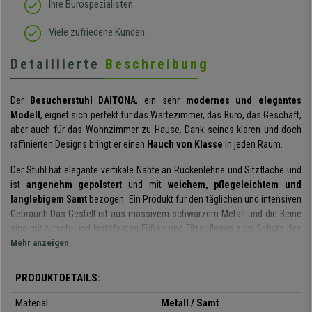
Ihre Bürospezialisten
Viele zufriedene Kunden
Detaillierte
Beschreibung
Der
Besucherstuhl DAITONA
, ein sehr
modernes und elegantes
Modell
, eignet sich perfekt für das Wartezimmer, das Büro, das Geschäft,
aber auch für das Wohnzimmer zu Hause. Dank seines klaren und doch
raffinierten Designs bringt er einen
Hauch von Klasse
in jeden Raum.
Der Stuhl hat elegante vertikale Nähte an Rückenlehne und Sitzfläche und
ist
angenehm gepolstert
und mit
weichem, pflegeleichtem und
langlebigem Samt
bezogen. Ein Produkt für den täglichen und intensiven
Gebrauch.Das Gestell ist aus massivem schwarzem Metall und die Beine
sind mit rutsch- und kratzfesten Füßen und Filzauflagen zum Schutz des
Bodens ausgestattet. Alle Details wurden bewertet, um ein langlebiges
Mehr anzeigen
Produkt zu bieten.
PRODUKTDETAILS:
Die Belastbarkeit des Stuhls beträgt
beeindruckende 150 kg,
was für
Stühle dieser Art ungewöhnlich ist und die unbestrittene Qualität des
Material
Metall / Samt