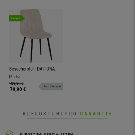
Neuheit
Besucherstuhl DAITONA,
bequem und modern, aus
[+Info]
Samt; Creme
109,90 €
Gratis Versand
79,90 €
BUEROSTUHLPRO
GARANTIE
BÜROSTUHLSPEZIALISTEN