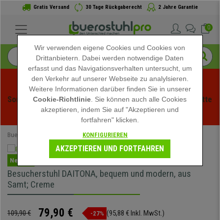
Gratis Versand
30 Tage Rückgaberecht
2 Jahre Garantie
0
Wir verwenden eigene Cookies und Cookies von
Drittanbietern. Dabei werden notwendige Daten
erfasst und das Navigationsverhalten untersucht, um
den Verkehr auf unserer Webseite zu analylsieren.
Weitere Informationen darüber finden Sie in unserer
Sommerschlussverauf bei buerstuhlpro! Exklusive Rabatte 
Cookie-Richtlinie
. Sie können auch alle Cookies
akzeptieren, indem Sie auf "Akzeptieren und
für kurze Zeit - 
Aktion ansehen
 -
fortfahren" klicken.
KONFIGURIEREN
Buerostuhlpro
Büromöbel
Besucherstühle
AKZEPTIEREN UND FORTFAHREN
Neuheit
Besucherstuhl DAITONA, bequem und modern, aus
Samt; Creme
79,90 €
109,90 €
(95,88 € Inkl. MwSt.)
-27%