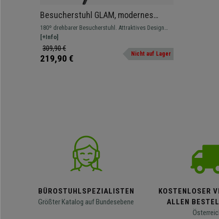
Besucherstuhl GLAM, modernes
Design, drehbar, vielseitig einsetzbar,
180º drehbarer Besucherstuhl. Attraktives Design
Stoffbezug, Farbe Blau
mit Stoffbezügen in verschiedenen Farben erhältlich.
[+Info]
309,90 €
Nicht auf Lager
219,90 €
BÜROSTUHLSPEZIALISTEN
KOSTENLOSER V
Größter Katalog auf Bundesebene
ALLEN BESTE
Österreic