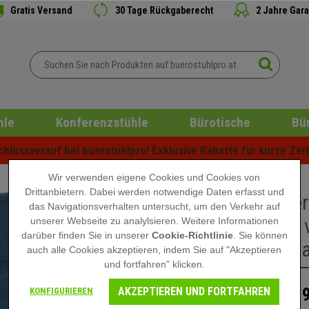
Gratis Versand
30 Tage Rückgaberecht
2 Jahre Gara
hle
Konferenzstühle
Bürotische
Bü
lussverauf bei buerstuhlpro! Exklusive Rabatte für kurze Zeit 
Wir verwenden eigene Cookies und Cookies von
Drittanbietern. Dabei werden notwendige Daten erfasst und
Besucher
das Navigationsverhalten untersucht, um den Verkehr auf
drehbar, 
unserer Webseite zu analylsieren. Weitere Informationen
darüber finden Sie in unserer
Cookie-Richtlinie
. Sie können
Farbe Bl
auch alle Cookies akzeptieren, indem Sie auf "Akzeptieren
und fortfahren" klicken.
AKZEPTIEREN UND FORTFAHREN
219
KONFIGURIEREN
309,90 €