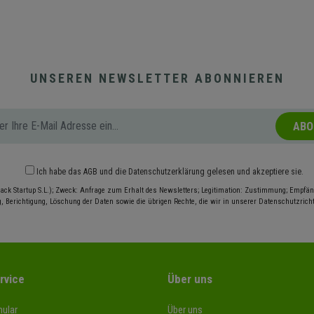
UNSEREN NEWSLETTER ABONNIEREN
ABO
Ich habe das
AGB
und die
Datenschutzerklärung
gelesen und akzeptiere sie.
ack Startup S.L.); Zweck: Anfrage zum Erhalt des Newsletters; Legitimation: Zustimmung; Empfäng
, Berichtigung, Löschung der Daten sowie die übrigen Rechte, die wir in unserer Datenschutzrichtl
rvice
Über uns
ular
Über uns