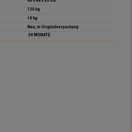
60 x 88 x 65 cm
120 kg
10 kg
Neu, in Originalverpackung
24 MONATE