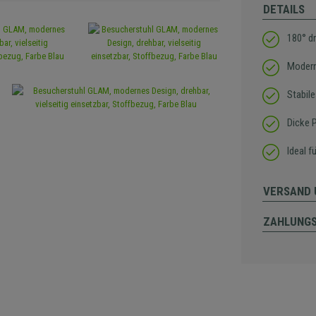
DETAILS
180° d
Modern
Stabile
Dicke 
Ideal 
VERSAND 
ZAHLUNG