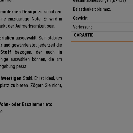
Gesamtabmessungen (BxHxT)
Belastbarkeit bis max.
 modernes Design
zu schätzen.
Gewicht
ine einzigartige Note. Er wird in
punkt der Aufmerksamkeit sein.
Verfassung
GARANTIE
rialien
ausgewählt. Sein stabiles
ar
und gewährleistet jederzeit die
Stoff
bezogen, der auch
in
enige auswählen können, die am
mgebung passt.
chwertigen
Stuhl. Er ist ideal, um
atz zu bieten. Zögern Sie nicht,
 Wohn- oder Esszimmer etc
ne