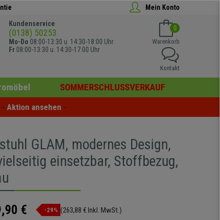
ntie
Mein Konto
Kundenservice
0
(0138) 50253
Mo-Do
08:00-13:30 u. 14:30-18:00 Uhr
Warenkorb
Fr
08:00-13:30 u. 14:30-17:00 Uhr
Kontakt
romöbel
SOMMERSCHLUSSVERKAUF
- 
Aktion ansehen
 -
stuhl GLAM, modernes Design,
vielseitig einsetzbar, Stoffbezug,
au
,90 €
(263,88 € Inkl. MwSt.)
-29%