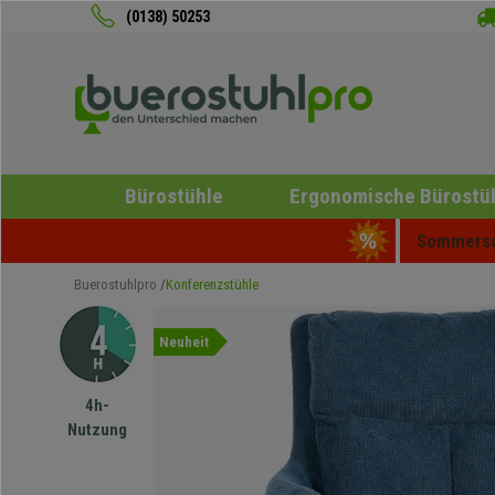
(0138) 50253
Bürostühle
Ergonomische Bürostü
Sommersch
Buerostuhlpro
Konferenzstühle
Neuheit
4h-
Nutzung