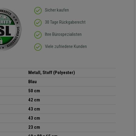
Sicher kaufen
30 Tage Rückgaberecht
Ihre Bürospezialisten
Viele zufriedene Kunden
Metall, Stoff (Polyester)
Blau
50 cm
42 cm
43 cm
43 cm
23 cm