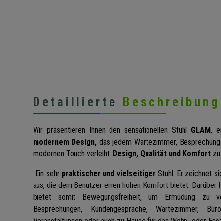
Detaillierte
Beschreibung
Wir präsentieren Ihnen den sensationellen Stuhl
GLAM
, 
modernem Design,
das jedem Wartezimmer, Besprechungs
modernen Touch verleiht.
Design, Qualität und Komfort
zu 
Ein sehr
praktischer und vielseitiger
Stuhl. Er zeichnet s
aus, die dem Benutzer einen hohen Komfort bietet. Darüber h
bietet somit Bewegungsfreiheit, um Ermüdung zu ve
Besprechungen, Kundengespräche, Wartezimmer, Bür
Veranstaltungen oder auch zu Hause für das Wohn- oder Ess