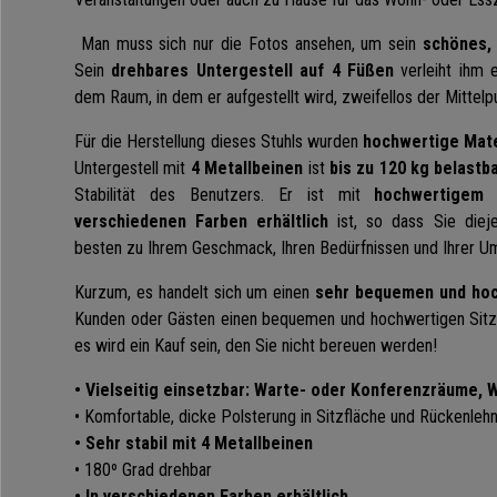
Man muss sich nur die Fotos ansehen, um sein
schönes,
Sein
drehbares Untergestell auf 4 Füßen
verleiht ihm e
dem Raum, in dem er aufgestellt wird, zweifellos der Mittel
Für die Herstellung dieses Stuhls wurden
hochwertige Mate
Untergestell mit
4 Metallbeinen
ist
bis zu 120 kg belastb
Stabilität des Benutzers. Er ist mit
hochwertigem 
verschiedenen Farben erhältlich
ist, so dass Sie diej
besten zu Ihrem Geschmack, Ihren Bedürfnissen und Ihrer U
Kurzum, es handelt sich um einen
sehr bequemen und ho
Kunden oder Gästen einen bequemen und hochwertigen Sitzpl
es wird ein Kauf sein, den Sie nicht bereuen werden!
• Vielseitig einsetzbar: Warte- oder Konferenzräume,
• Komfortable, dicke Polsterung in Sitzfläche und Rückenleh
• Sehr stabil mit 4 Metallbeinen
• 180º Grad drehbar
• In verschiedenen Farben erhältlich