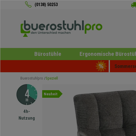
(0138) 50253
Bürostühle
Ergonomische Bürostü
Sommersch
Buerostuhlpro
Speziell
Neuheit
4h-
Nutzung