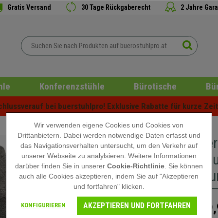
Gratis Versand
30 Tage Rückgaberecht
2 Jahre Gara
hle
Konferenzstühle
Bürotische
Bü
lussverauf bei buerstuhlpro! Exklusive Rabatte für kurze Zeit 
Wir verwenden eigene Cookies und Cookies von
Drittanbietern. Dabei werden notwendige Daten erfasst und
Besuchers
das Navigationsverhalten untersucht, um den Verkehr auf
drehbar 
unserer Webseite zu analylsieren. Weitere Informationen
darüber finden Sie in unserer
Cookie-Richtlinie
. Sie können
Farbe Du
auch alle Cookies akzeptieren, indem Sie auf "Akzeptieren
und fortfahren" klicken.
AKZEPTIEREN UND FORTFAHREN
99,
KONFIGURIEREN
149,90 €