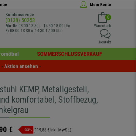
ntie
Mein Konto
Kundenservice
0
(0138) 50253
Mo-Do
08:00-13:30 u. 14:30-18:00 Uhr
Warenkorb
Fr
08:00-13:30 u. 14:30-17:00 Uhr
Kontakt
romöbel
SOMMERSCHLUSSVERKAUF
- 
Aktion ansehen
 -
tuhl KEMP, Metallgestell,
und komfortabel, Stoffbezug,
nkelgrau
90 €
(119,88 € Inkl. MwSt.)
-33%