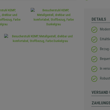
DETAILS
Modern
Erhältl
Bezug 
Bequem
In vers
Robust
VERSAND 
ZAHLUNG