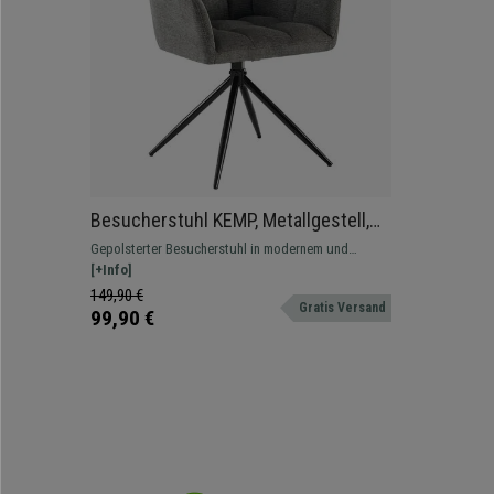
Besucherstuhl KEMP, Metallgestell,
drehbar und komfortabel, Stoffbezug,
Gepolsterter Besucherstuhl in modernem und
Farbe Dunkelgrau
zeitgemäßem Design. In verschiedenen Farben
[+Info]
erhältlich.
149,90 €
Gratis Versand
99,90 €