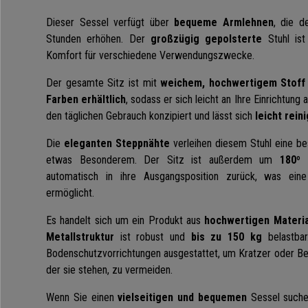
Dieser Sessel verfügt über
bequeme Armlehnen
, die d
Stunden erhöhen. Der
großzügig gepolsterte
Stuhl ist
Komfort für verschiedene Verwendungszwecke.
Der gesamte Sitz ist mit
weichem, hochwertigem Stoff
Farben erhältlich
, sodass er sich leicht an Ihre Einrichtung 
den täglichen Gebrauch konzipiert und lässt sich
leicht rein
Die
eleganten Steppnähte
verleihen diesem Stuhl eine b
etwas Besonderem. Der Sitz ist außerdem um
180º 
automatisch in ihre Ausgangsposition zurück, was ei
ermöglicht.
Es handelt sich um ein Produkt aus
hochwertigen Materia
Metallstruktur
ist robust und
bis zu 150 kg
belastbar
Bodenschutzvorrichtungen ausgestattet, um Kratzer oder Be
der sie stehen, zu vermeiden.
Wenn Sie einen
vielseitigen und bequemen
Sessel suchen