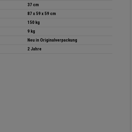
37 cm
87 x 59 x 59 cm
150 kg
9 kg
Neu in Originalverpackung
2 Jahre