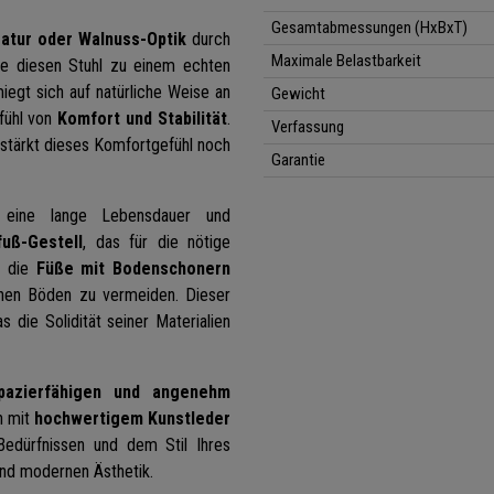
Gesamtabmessungen (HxBxT)
atur oder Walnuss-Optik
durch
Maximale Belastbarkeit
die diesen Stuhl zu einem echten
egt sich auf natürliche Weise an
Gewicht
fühl von
Komfort und Stabilität
.
Verfassung
stärkt dieses Komfortgefühl noch
Garantie
 eine lange Lebensdauer und
fuß-Gestell
, das für die nötige
d die
Füße mit Bodenschonern
chen Böden zu vermeiden. Dieser
as die Solidität seiner Materialien
apazierfähigen und angenehm
h mit
hochwertigem Kunstleder
Bedürfnissen und dem Stil Ihres
und modernen Ästhetik.