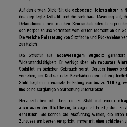
Auf den ersten Blick fällt die
gebogene Holzstruktur in N
ihre gepflegte Ästhetik und die sichtbare Maserung auf, 
Dekorationselement machen. Sein umhüllendes Design schmi
den Körper an und vermittelt vom ersten Moment an ein Ge
Die
weiche Polsterung
von Sitzfläche und Rückenlehne ver
zusätzlich.
Die Struktur aus
hochwertigem Bugholz
garantiert
Widerstandsfähigkeit. Er verfügt über ein
robustes Vier
Stabilität im täglichen Gebrauch sorgt. Darüber hinaus sin
versehen, um Kratzer oder Beschädigungen auf empfindli
Stuhl trägt eine maximale Belastung von
bis zu 110 kg
, w
und seine sorgfältige Verarbeitung unterstreicht.
Hervorzuheben ist, dass dieser Stuhl mit einem
str
anzufassenden
Stoffbezug
bezogen ist. Er ist jedoch auc
erhältlich
. Sie können die Ausführung wählen, die Ihren 
Zuhauses am besten entspricht, immer mit einer schlichten 