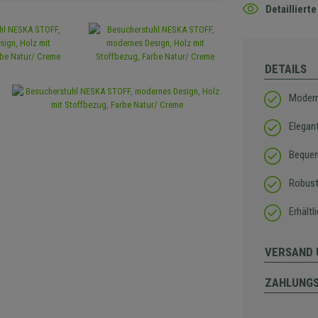
Detaillier
DETAILS
Modern
Elegan
Bequem
Robust
Erhältl
VERSAND 
ZAHLUNG