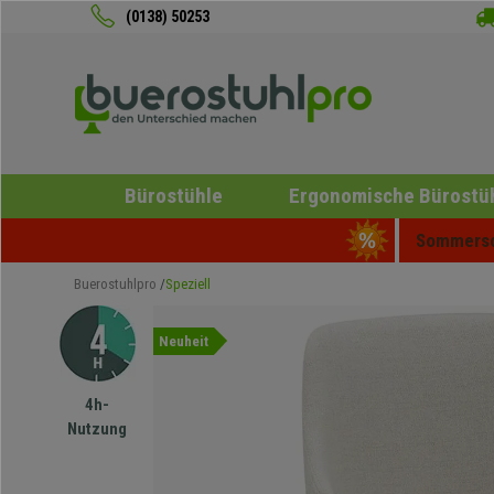
(0138) 50253
Bürostühle
Ergonomische Bürostü
Sommersch
Buerostuhlpro
Speziell
Neuheit
4h-
Nutzung