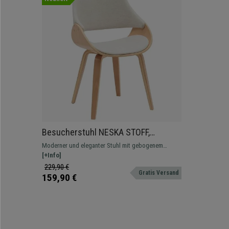
Besucherstuhl NESKA STOFF,
modernes Design, Holz mit
Moderner und eleganter Stuhl mit gebogenem
Stoffbezug, Farbe Natur/ Creme
Holzgestell in Walnussoptik, mit Kunstleder- oder
[+Info]
Stoffbezug
229,90 €
Gratis Versand
159,90 €