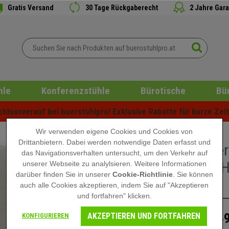
Gratis Versand
30 Tage Rückgaberecht
2 Jahre Gara
hle
Konferenzstühle
Bürotische
Bü
lussverauf bei buerstuhlpro! Exklusive Rabatte für kurze Zeit 
Wir verwenden eigene Cookies und Cookies von
Drittanbietern. Dabei werden notwendige Daten erfasst und
Besucher
das Navigationsverhalten untersucht, um den Verkehr auf
Design, H
unserer Webseite zu analylsieren. Weitere Informationen
darüber finden Sie in unserer
Cookie-Richtlinie
. Sie können
Creme
auch alle Cookies akzeptieren, indem Sie auf "Akzeptieren
und fortfahren" klicken.
AKZEPTIEREN UND FORTFAHREN
159
KONFIGURIEREN
229,90 €