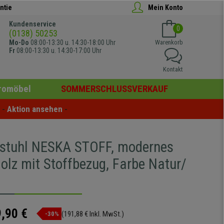
ntie
Mein Konto
Kundenservice
0
(0138) 50253
Mo-Do
08:00-13:30 u. 14:30-18:00 Uhr
Warenkorb
Fr
08:00-13:30 u. 14:30-17:00 Uhr
Kontakt
romöbel
SOMMERSCHLUSSVERKAUF
- 
Aktion ansehen
 -
stuhl NESKA STOFF, modernes
olz mit Stoffbezug, Farbe Natur/
,90 €
(191,88 € Inkl. MwSt.)
-30%