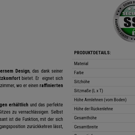
PRODUKTDETAILS:
Material
ernem Design
, das dank seiner
Farbe
tzkomfort
bietet. Er eignet sich
Sitzhöhe
nzimmer, wo er einen
raffinierten
Sitzmaße (L x T)
Höhe Armlehnen (vom Boden)
en erhältlich
und das perfekte
Höhe der Rückenlehne
Sitzes zu vernachlässigen. Selbst
Gesamthöhe
nt ist die Funktion, mit der sich
gangsposition zurückkehren lässt,
Gesamtbreite