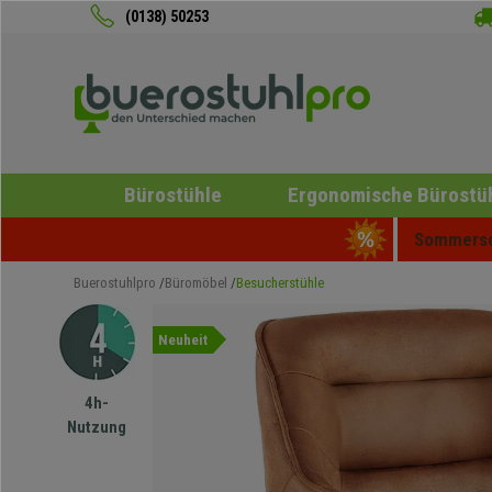
(0138) 50253
Bürostühle
Ergonomische Bürostü
Sommersch
Buerostuhlpro
Büromöbel
Besucherstühle
Neuheit
4h-
Nutzung