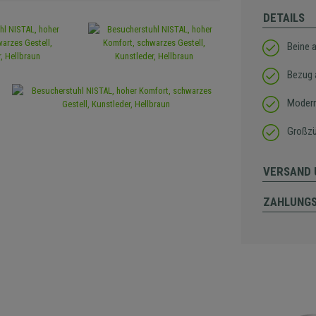
DETAILS
Beine 
Bezug 
Modern
Großzü
VERSAND 
ZAHLUNG