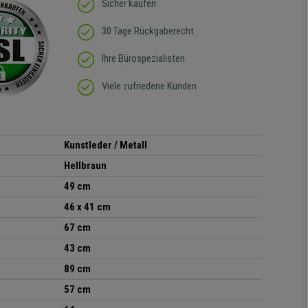
Sicher kaufen
30 Tage Rückgaberecht
Ihre Bürospezialisten
Viele zufriedene Kunden
Kunstleder / Metall
Hellbraun
49 cm
46 x 41 cm
67 cm
43 cm
89 cm
57 cm