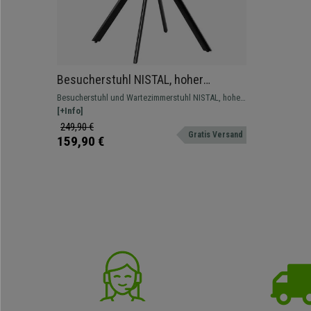
Besucherstuhl NISTAL, hoher
Komfort, schwarzes Gestell,
Besucherstuhl und Wartezimmerstuhl NISTAL, hoher
Kunstleder, Hellbraun
Sitzkomfort dank gepolsterter Form und
[+Info]
ansprechendem Design
249,90 €
Gratis Versand
159,90 €