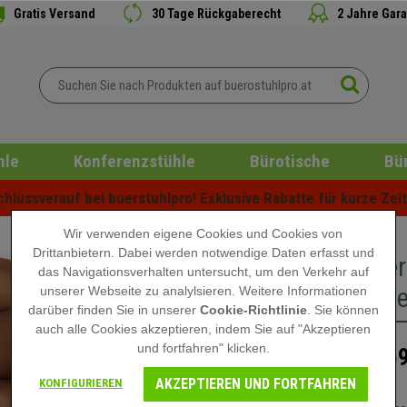
Gratis Versand
30 Tage Rückgaberecht
2 Jahre Gara
hle
Konferenzstühle
Bürotische
Bü
lussverauf bei buerstuhlpro! Exklusive Rabatte für kurze Zeit 
Wir verwenden eigene Cookies und Cookies von
Drittanbietern. Dabei werden notwendige Daten erfasst und
Besucher
das Navigationsverhalten untersucht, um den Verkehr auf
schwarzes
unserer Webseite zu analylsieren. Weitere Informationen
darüber finden Sie in unserer
Cookie-Richtlinie
. Sie können
auch alle Cookies akzeptieren, indem Sie auf "Akzeptieren
und fortfahren" klicken.
159
249,90 €
AKZEPTIEREN UND FORTFAHREN
KONFIGURIEREN