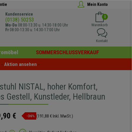
ntie
Mein Konto
Kundenservice
0
(0138) 50253
Mo-Do
08:00-13:30 u. 14:30-18:00 Uhr
Warenkorb
Fr
08:00-13:30 u. 14:30-17:00 Uhr
Kontakt
romöbel
SOMMERSCHLUSSVERKAUF
- 
Aktion ansehen
 -
stuhl NISTAL, hoher Komfort,
 Gestell, Kunstleder, Hellbraun
,90 €
(191,88 € Inkl. MwSt.)
-36%