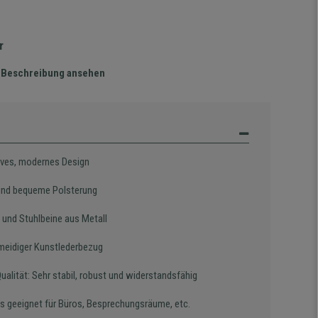
r
te Beschreibung ansehen
ives, modernes Design
und bequeme Polsterung
l und Stuhlbeine aus Metall
eidiger Kunstlederbezug
alität: Sehr stabil, robust und widerstandsfähig
s geeignet für Büros, Besprechungsräume, etc.