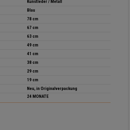
Kunstleder / Metall
Blau
78 cm
67 cm
63 cm
49 cm
41 cm
38 cm
29 cm
19 cm
Neu, in Originalverpackung
24 MONATE