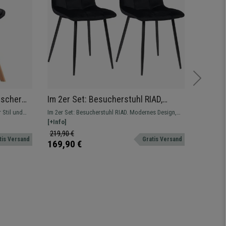
ischer
Im 2er Set: Besucherstuhl RIAD,
Bürost
off,
robuste Metallstruktur, Samt, Farbe
verste
 Stil und
Im 2er Set: Besucherstuhl RIAD. Modernes Design,
Bequem, v
Schwarz
Metall
che und
erhältlich mit Stoff- oder Samtpolsterung.
[+Info]
unschlagba
[+Info]
 dunklem
verschied
219,90 €
299,90 
tis Versand
Gratis Versand
he
169,90 €
199,90
rhältlich