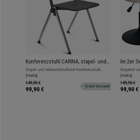
Konferenzstuhl CARINA, stapel- und
Im 2er S
reihenverbindbar, verchromtes
360º dre
Stapel- und reihenverbindbarer Konferenzstuhl.
Eleganter u
Stahlgestell, Farbe Grau
bequem g
Attraktives modernes Design, erhältlich auch
[+Info]
einsetzbar,
[+Info]
Stoffbez
gepolstert, mit Schreibbrett und Armlehnen
robustem St
149,90 €
149,90 €
Gratis Versand
99,90 €
99,90 €