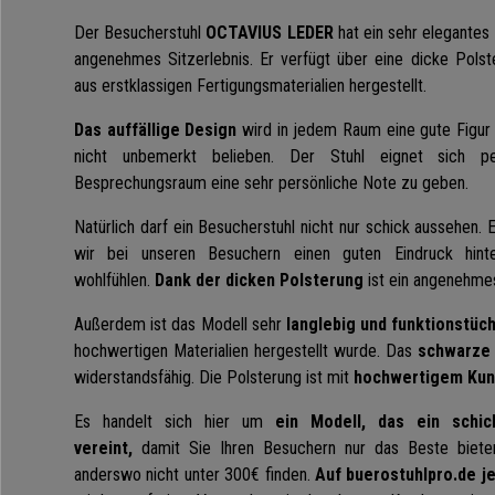
Der Besucherstuhl
OCTAVIUS LEDER
hat ein sehr elegantes 
angenehmes Sitzerlebnis. Er verfügt über eine dicke Polst
aus erstklassigen Fertigungsmaterialien hergestellt.
Das auffällige Design
wird in jedem Raum eine gute Figu
nicht unbemerkt belieben. Der Stuhl eignet sich 
Besprechungsraum eine sehr persönliche Note zu geben.
Natürlich darf ein Besucherstuhl nicht nur schick aussehen.
wir bei unseren Besuchern einen guten Eindruck hint
wohlfühlen.
Dank der dicken Polsterung
ist ein angenehmes
Außerdem ist das Modell sehr
langlebig und funktionstüch
hochwertigen Materialien hergestellt wurde. Das
schwarze 
widerstandsfähig. Die Polsterung ist mit
hochwertigem Kun
Es handelt sich hier um
ein Modell, das ein schic
vereint,
damit Sie Ihren Besuchern nur das Beste biete
anderswo nicht unter 300€ finden.
Auf buerostuhlpro.de j