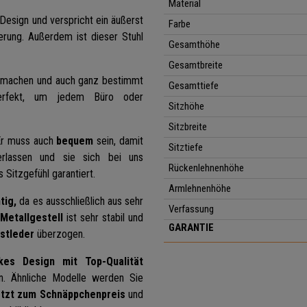
Material
Design und verspricht ein äußerst
Farbe
erung. Außerdem ist dieser Stuhl
Gesamthöhe
Gesamtbreite
r machen und auch ganz bestimmt
Gesamttiefe
perfekt, um jedem Büro oder
Sitzhöhe
Sitzbreite
 Er muss auch
bequem
sein, damit
Sitztiefe
erlassen und sie sich bei uns
Rückenlehnenhöhe
 Sitzgefühl garantiert.
Armlehnenhöhe
tig,
da es ausschließlich aus sehr
Verfassung
Metallgestell
ist sehr stabil und
GARANTIE
stleder
überzogen.
kes Design mit Top-Qualität
n. Ähnliche Modelle werden Sie
etzt zum Schnäppchenpreis
und