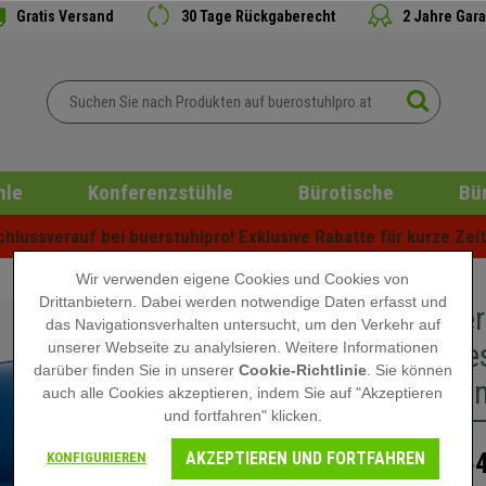
Gratis Versand
30 Tage Rückgaberecht
2 Jahre Gara
hle
Konferenzstühle
Bürotische
Bü
lussverauf bei buerstuhlpro! Exklusive Rabatte für kurze Zeit 
Wir verwenden eigene Cookies und Cookies von
Drittanbietern. Dabei werden notwendige Daten erfasst und
Besucher
das Navigationsverhalten untersucht, um den Verkehr auf
Metallges
unserer Webseite zu analylsieren. Weitere Informationen
darüber finden Sie in unserer
Cookie-Richtlinie
. Sie können
Polsteru
auch alle Cookies akzeptieren, indem Sie auf "Akzeptieren
und fortfahren" klicken.
AKZEPTIEREN UND FORTFAHREN
254
KONFIGURIEREN
379,90 €