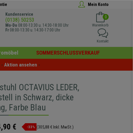
ntie
Mein Konto
Kundenservice
0
(0138) 50253
Mo-Do
08:00-13:30 u. 14:30-18:00 Uhr
Warenkorb
Fr
08:00-13:30 u. 14:30-17:00 Uhr
Kontakt
romöbel
SOMMERSCHLUSSVERKAUF
- 
Aktion ansehen
 -
stuhl OCTAVIUS LEDER,
tell in Schwarz, dicke
ng, Farbe Blau
,90 €
(305,88 € Inkl. MwSt.)
-33%