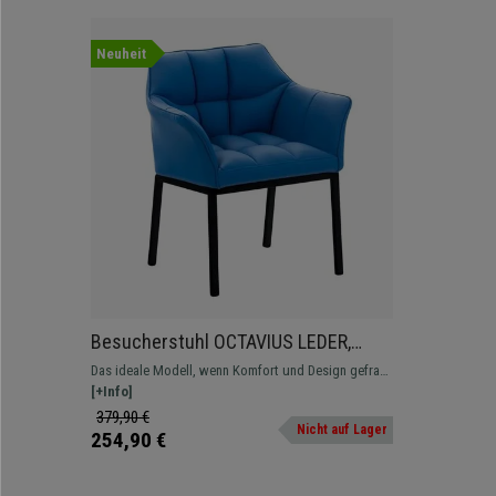
Neuheit
Besucherstuhl OCTAVIUS LEDER,
Metallgestell in Schwarz, dicke
Das ideale Modell, wenn Komfort und Design gefragt
Polsterung, Farbe Blau
sind. Verleihen Sie Ihren Räumen einen modernen
[+Info]
und atemberaubenden Stil.
379,90 €
Nicht auf Lager
254,90 €