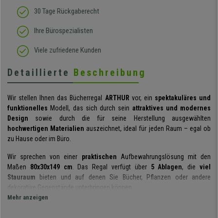
30 Tage Rückgaberecht
Ihre Bürospezialisten
Viele zufriedene Kunden
Detaillierte
Beschreibung
Wir stellen Ihnen das Bücherregal
ARTHUR
vor, ein
spektakuläres und
funktionelles
Modell, das sich durch sein
attraktives und modernes
Design
sowie durch die für seine Herstellung ausgewählten
hochwertigen Materialien
auszeichnet, ideal für jeden Raum – egal ob
zu Hause oder im Büro.
Wir sprechen von einer
praktischen
Aufbewahrungslösung mit den
Maßen
80x30x149 cm
. Das Regal verfügt über
5 Ablagen
, die
viel
Stauraum
bieten und auf denen Sie Bücher, Pflanzen oder andere
dekorative Gegenstände unterbringen können.
Mehr anzeigen
Er präsentiert sehr
sorgfältige Details
und sein
modernes Design
ist
wirklich sensationell. Für seine Herstellung wurden nur
hochwertige