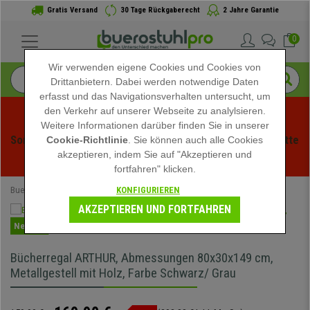
Gratis Versand
30 Tage Rückgaberecht
2 Jahre Garantie
0
Wir verwenden eigene Cookies und Cookies von
Drittanbietern. Dabei werden notwendige Daten
erfasst und das Navigationsverhalten untersucht, um
den Verkehr auf unserer Webseite zu analylsieren.
Weitere Informationen darüber finden Sie in unserer
Sommerschlussverauf bei buerstuhlpro! Exklusive Rabatte 
Cookie-Richtlinie
. Sie können auch alle Cookies
akzeptieren, indem Sie auf "Akzeptieren und
für kurze Zeit - 
Aktion ansehen
 -
fortfahren" klicken.
KONFIGURIEREN
Buerostuhlpro
Büromöbel
Büroschränke
AKZEPTIEREN UND FORTFAHREN
Neuheit
Bücherregal ARTHUR, Abmessungen 80x30x149 cm,
Metallgestell mit Holz, Farbe Schwarz/ Grau