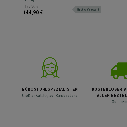
ihr eine besondere Raffinesse und sorgt zugleich für
169,90 €
Gratis Versand
eine angenehme, gleichmäßige Beleuchtung.
144,90 €
BÜROSTUHLSPEZIALISTEN
KOSTENLOSER V
Größter Katalog auf Bundesebene
ALLEN BESTE
Österreic