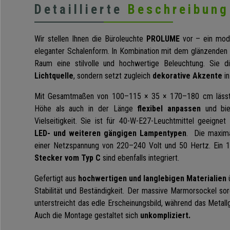
Detaillierte
Beschreibung
Wir stellen Ihnen die Büroleuchte
PROLUME
vor – ein mod
eleganter Schalenform. In Kombination mit dem glänzenden
Raum eine stilvolle und hochwertige Beleuchtung. Sie d
Lichtquelle
, sondern setzt zugleich
dekorative Akzente
in
Mit Gesamtmaßen von 100–115 × 35 × 170–180 cm lässt 
Höhe als auch in der Länge
flexibel anpassen
und bie
Vielseitigkeit. Sie ist für 40-W-E27-Leuchtmittel geeigne
LED- und weiteren gängigen Lampentypen
. Die maxima
einer Netzspannung von 220–240 Volt und 50 Hertz. Ein 1
Stecker vom Typ C
sind ebenfalls integriert.
Gefertigt aus
hochwertigen und langlebigen Materialien
ü
Stabilität und Beständigkeit. Der massive Marmorsockel sor
unterstreicht das edle Erscheinungsbild, während das Metallge
Auch die Montage gestaltet sich
unkompliziert.