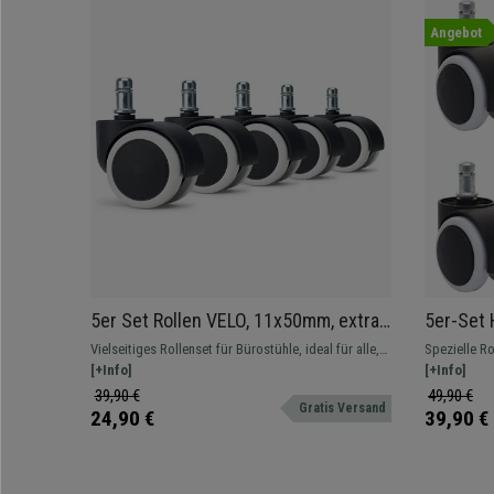
Angebot
5er Set Rollen VELO, 11x50mm, extra
5er-Set 
für Hartboden, Farbe Weiß
11x50 m
Vielseitiges Rollenset für Bürostühle, ideal für alle,
Spezielle Ro
Farbe W
die ihren Stuhl mit verschiedenen Farben individuell
[+Info]
usw.). Die 
[+Info]
gestalten möchten, gummiert
Kratzer und 
39,90 €
49,90 €
Gratis Versand
24,90 €
39,90 €