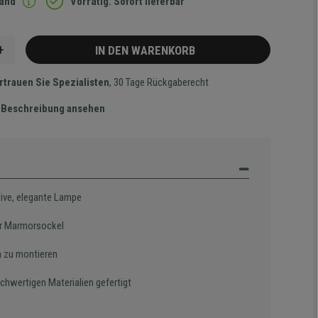
sand
Vorrätig. Sofort lieferbar
+
IN DEN WARENKORB
rtrauen Sie Spezialisten
, 30 Tage Rückgaberecht
te Beschreibung ansehen
tive, elegante Lampe
er Marmorsockel
h zu montieren
chwertigen Materialien gefertigt