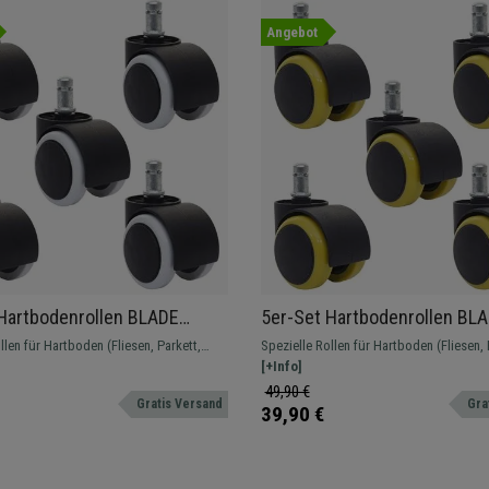
Angebot
Hartbodenrollen BLADE
5er-Set Hartbodenrollen BL
m, Gummibeschichtung,
11x50 mm, Gummibeschichtu
llen für Hartboden (Fliesen, Parkett,
Spezielle Rollen für Hartboden (Fliesen, 
eiß
Farbe Gelb
praktische Gummibeschichtung verhindert
usw.). Die praktische Gummibeschichtun
[+Info]
Schlieren
Kratzer und Schlieren
49,90 €
Gratis Versand
Gra
39,90 €