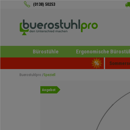
(0138) 50253
Bürostühle
Ergonomische Bürostü
Sommersch
Buerostuhlpro
Speziell
Angebot