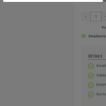
Gratis Ver
-
Ve
Detaillier
DETAILS
Attrak
Stabil
Einfac
Aus ho