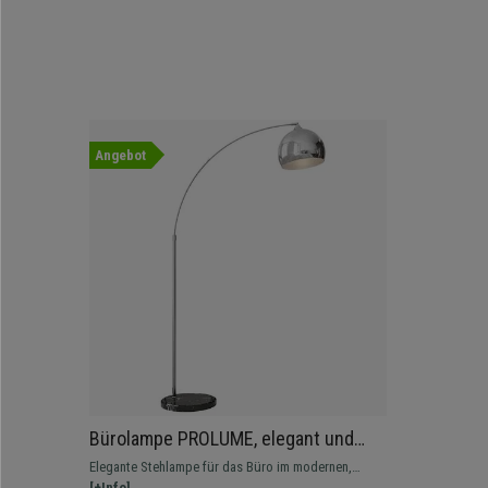
Angebot
Bürolampe PROLUME, elegant und
stilvoll, Metall und Marmor, Farbe
Elegante Stehlampe für das Büro im modernen,
Silber
stilvollen Design. Die geschwungene Form verleiht
[+Info]