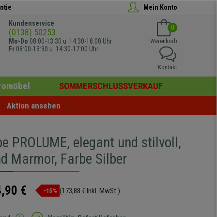
ntie
Mein Konto
Kundenservice
0
(0138) 50253
Mo-Do
08:00-13:30 u. 14:30-18:00 Uhr
Warenkorb
Fr
08:00-13:30 u. 14:30-17:00 Uhr
Kontakt
romöbel
SOMMERSCHLUSSVERKAUF
- 
Aktion ansehen
 -
e PROLUME, elegant und stilvoll,
nd Marmor, Farbe Silber
,90 €
(173,88 € Inkl. MwSt.)
-15%