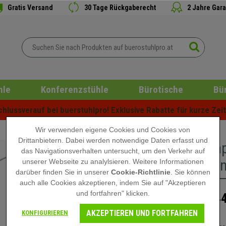
Gratis Versand
30 Tage Rückgaberecht
2 Jahre Gara
hle
Konferenzstühle
Bürotische
Bü
lussverauf bei buerstuhlpro! Exklusive Rabatte für kurze Zeit 
Wir verwenden eigene Cookies und Cookies von
Drittanbietern. Dabei werden notwendige Daten erfasst und
Bürolamp
das Navigationsverhalten untersucht, um den Verkehr auf
Metall u
unserer Webseite zu analylsieren. Weitere Informationen
darüber finden Sie in unserer
Cookie-Richtlinie
. Sie können
auch alle Cookies akzeptieren, indem Sie auf "Akzeptieren
und fortfahren" klicken.
144
169,90 €
AKZEPTIEREN UND FORTFAHREN
KONFIGURIEREN