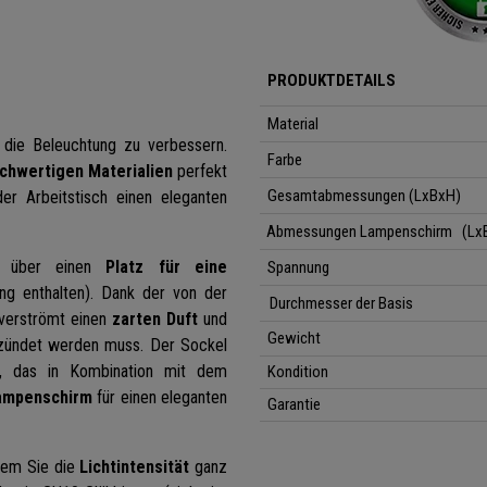
PRODUKTDETAILS
Material
 die Beleuchtung zu verbessern.
Farbe
chwertigen Materialien
perfekt
Gesamtabmessungen (LxBxH)
er Arbeitstisch einen eleganten
Abmessungen Lampenschirm (Lx
pe über einen
Platz für eine
Spannung
ng enthalten). Dank der von der
Durchmesser der Basis
verströmt einen
zarten Duft
und
Gewicht
zündet werden muss. Der Sockel
z, das in Kombination mit dem
Kondition
lampenschirm
für einen eleganten
Garantie
 dem Sie die
Lichtintensität
ganz