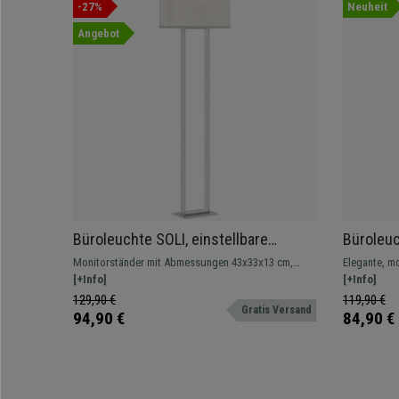
-27%
Neuheit
Angebot
Büroleuchte SOLI, einstellbare
Büroleuc
Helligkeit und Fußschalter, Weiß
Ablagefä
Monitorständer mit Abmessungen 43x33x13 cm,
Elegante, m
Schwarz
höhenverstellbar
[+Info]
Ablagen, die
[+Info]
eignen und 
129,90 €
119,90 €
Gratis Versand
94,90 €
84,90 €