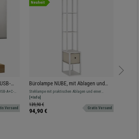
Neuheit
Angebot
 USB-
Bürolampe NUBE, mit Ablagen und
Bürole
rung,
Stoff-Schublade, Farbe Weiß
stilvol
 USB-A+C-
Stehlampe mit praktischen Ablagen und einer
Elegante 
Schublade aus Stoff, drei Helligkeitsstufen und
[+Info]
stilvolle
[+Info]
praktischem Fußschalter.
ihr eine b
139,90 €
169,90 
tis Versand
Gratis Versand
eine ange
94,90 €
144,90