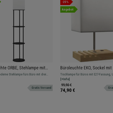
-25%
Angebot
hte ORBE, Stehlampe mit
Büroleuchte EKO, Sockel mit
chern, Höhe 158cm, Farbe
Anschlüssen und Handyhalte
oderne Stehlampe fürs Büro mit drei
Tischlampe für Büros mit E27-Fassung,
Farbe Weiß
 sich perfekt für Bücher oder Pflanzen
Ladeanschlüssen und 3 Handyhaltern.
[+Info]
den Platz optimal ausnutzen.
99,90 €
Gratis Versand
Gra
74,90 €