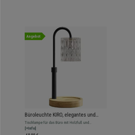
Angebot
Büroleuchte KIRO, elegantes und
modernes Design, Gestell aus Holz,
Tischlampe für das Büro mit Holzfuß und
Schwarz
elegantem, modernem Design.
[+Info]