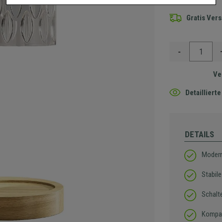
Gratis Ver
-
Ve
Detaillier
DETAILS
Modern
Stabil
Schalt
Kompat