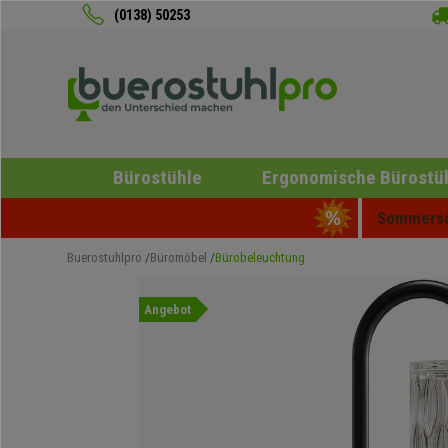
(0138) 50253
Bürostühle
Ergonomische Bürostü
Sommersch
Buerostuhlpro
Büromöbel
Bürobeleuchtung
Angebot