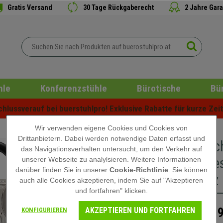
Gratis Versand
30 Tage Rückgaberecht
2 Jahre Gara
hle
Konferenzstühle
Bürotische
Bü
lussverauf bei buerstuhlpro! Exklusive Rabatte für kurze Zeit 
Wir verwenden eigene Cookies und Cookies von
Drittanbietern. Dabei werden notwendige Daten erfasst und
Büroleuc
das Navigationsverhalten untersucht, um den Verkehr auf
modernes
unserer Webseite zu analylsieren. Weitere Informationen
darüber finden Sie in unserer
Cookie-Richtlinie
. Sie können
Schwarz
auch alle Cookies akzeptieren, indem Sie auf "Akzeptieren
und fortfahren" klicken.
AKZEPTIEREN UND FORTFAHREN
44,
KONFIGURIEREN
69,90 €