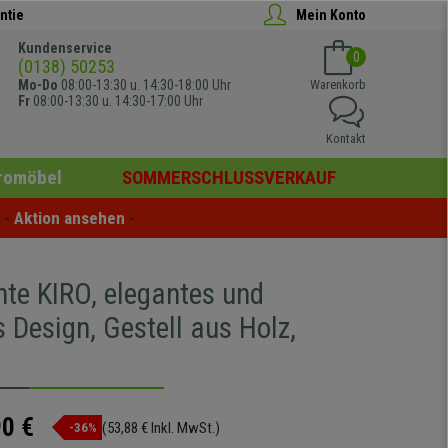
ntie
Mein Konto
Kundenservice
0
(0138) 50253
Mo-Do
08:00-13:30 u. 14:30-18:00 Uhr
Warenkorb
Fr
08:00-13:30 u. 14:30-17:00 Uhr
Kontakt
romöbel
SOMMERSCHLUSSVERKAUF
- 
Aktion ansehen
 -
hte KIRO, elegantes und
 Design, Gestell aus Holz,
90 €
(53,88 € Inkl. MwSt.)
-36%