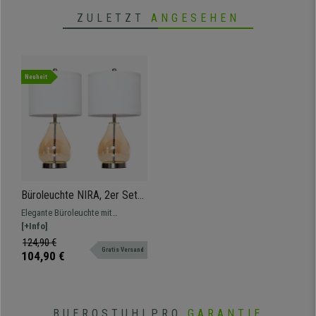
ZULETZT
ANGESEHEN
Neuheit
Büroleuchte NIRA, 2er Set
Moderne Tischlampen mit
Elegante Büroleuchte mit
Stoffschirm in Leinenoptik Ø
modernem Stoffschirm in
[+Info]
30 x 56 cm, Weiß
Leinenoptik für eine angenehme
124,90 €
Gratis Versand
und stilvolle Beleuchtung im
104,90 €
Arbeits- und Wohnbereich.
BUEROSTUHLPRO
GARANTIE