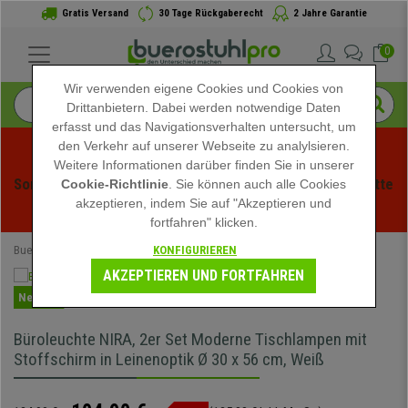
Gratis Versand
30 Tage Rückgaberecht
2 Jahre Garantie
0
Wir verwenden eigene Cookies und Cookies von
Drittanbietern. Dabei werden notwendige Daten
erfasst und das Navigationsverhalten untersucht, um
den Verkehr auf unserer Webseite zu analylsieren.
Weitere Informationen darüber finden Sie in unserer
Sommerschlussverauf bei buerstuhlpro! Exklusive Rabatte 
Cookie-Richtlinie
. Sie können auch alle Cookies
akzeptieren, indem Sie auf "Akzeptieren und
für kurze Zeit - 
Aktion ansehen
 -
fortfahren" klicken.
KONFIGURIEREN
Buerostuhlpro
Büromöbel
Bürobeleuchtung
AKZEPTIEREN UND FORTFAHREN
Neuheit
Büroleuchte NIRA, 2er Set Moderne Tischlampen mit
Stoffschirm in Leinenoptik Ø 30 x 56 cm, Weiß