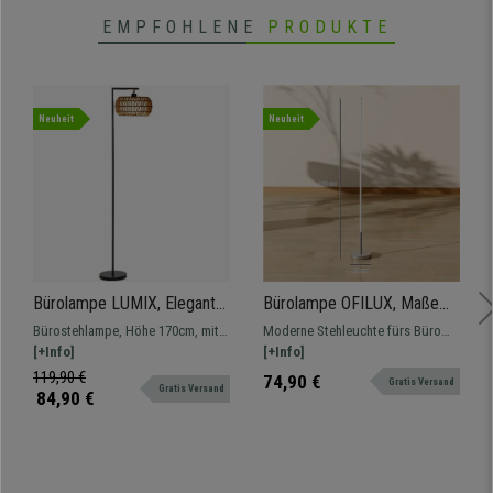
EMPFOHLENE
PRODUKTE
Neuheit
Neuheit
Bürolampe LUMIX, Elegante
Bürolampe OFILUX, Maße
Stehlampe mit
20 x 20 x 150 cm, vertikales
Bürostehlampe, Höhe 170cm, mit
Moderne Stehleuchte fürs Büro
Korblampenschirm, Höhe
Design, dimmbar, Farbe
einstellbarer Farbtemperatur und
[+Info]
mit dimmbarer Helligkeit. Die
[+Info]
170cm, Metallgestell, Farbe
Silber
Helligkeit. Design im Ethno-Stil
Farbtemperatur lässt sich
119,90 €
74,90 €
Gratis Versand
Schwarz
Gratis Versand
individuell anpassen, gesteuert
84,90 €
über eine praktische magnetische
Fernbedienung.