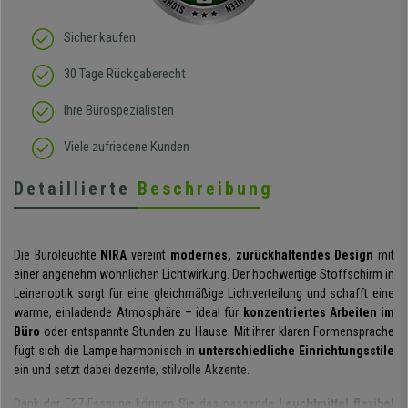
Sicher kaufen
30 Tage Rückgaberecht
Ihre Bürospezialisten
Viele zufriedene Kunden
Detaillierte
Beschreibung
Die Büroleuchte
NIRA
vereint
modernes, zurückhaltendes Design
mit
einer angenehm wohnlichen Lichtwirkung. Der hochwertige Stoffschirm in
Leinenoptik sorgt für eine gleichmäßige Lichtverteilung und schafft eine
warme, einladende Atmosphäre – ideal für
konzentriertes Arbeiten im
Büro
oder entspannte Stunden zu Hause. Mit ihrer klaren Formensprache
fügt sich die Lampe harmonisch in
unterschiedliche Einrichtungsstile
ein und setzt dabei dezente, stilvolle Akzente.
Dank der E27-Fassung können Sie das passende
Leuchtmittel flexibel