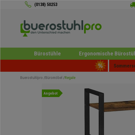
(0138) 50253
Bürostühle
Ergonomische Bürostü
Sommersch
Buerostuhlpro
Büromöbel
Regale
Angebot