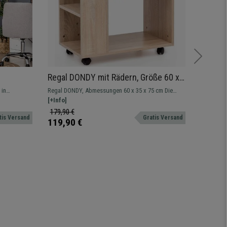
Regal DONDY mit Rädern, Größe 60 x
Metall
e und
35 x 75 cm, Holz, Farbe Eiche
stabile
 in
Regal DONDY, Abmessungen 60 x 35 x 75 cm Die
Wir präse
olz,
Farbe 
igen
perfekte Lösung, um Ordnung zu halten, ohne den
[+Info]
robustes 
[+Info]
.
Stil zu vergessen
Ihren Arbe
179,90 €
229,90 
tis Versand
Gratis Versand
Kleidung,
119,90 €
149,90
bequem un