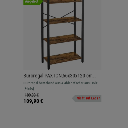
Angebot
Büroregal PAXTON,66x30x120 cm,
Industriestil, Metall und Buche
Büroregal bestehend aus 4 Ablagefächer aus Holz
mit schwarzer Stahltruktur. Passt dank seines
[+Info]
minimalistischen Designs in alle Einrichtungsstile.
189,90 €
Nicht auf Lager
109,90 €