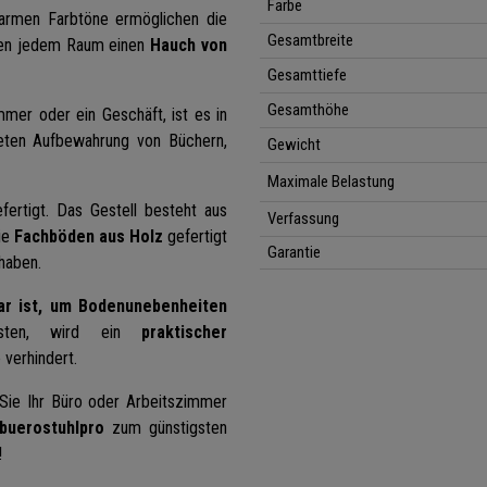
Farbe
armen Farbtöne ermöglichen die
Gesamtbreite
ihen jedem Raum einen
Hauch von
Gesamttiefe
Gesamthöhe
mer oder ein Geschäft, ist es in
neten Aufbewahrung von Büchern,
Gewicht
Maximale Belastung
fertigt. Das Gestell besteht aus
Verfassung
ie
Fachböden aus Holz
gefertigt
Garantie
haben.
ar ist, um Bodenunebenheiten
isten, wird ein
praktischer
 verhindert.
Sie Ihr Büro oder Arbeitszimmer
uerostuhlpro
zum günstigsten
!