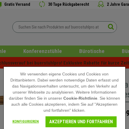
Gratis Versand
30 Tage Rückgaberecht
2 Jahre Gara
hle
Konferenzstühle
Bürotische
Bü
lussverauf bei buerstuhlpro! Exklusive Rabatte für kurze Zeit 
Wir verwenden eigene Cookies und Cookies von
Drittanbietern. Dabei werden notwendige Daten erfasst und
Bürorega
das Navigationsverhalten untersucht, um den Verkehr auf
Industrie
unserer Webseite zu analylsieren. Weitere Informationen
darüber finden Sie in unserer
Cookie-Richtlinie
. Sie können
auch alle Cookies akzeptieren, indem Sie auf "Akzeptieren
und fortfahren" klicken.
109
189,90 €
AKZEPTIEREN UND FORTFAHREN
KONFIGURIEREN
Nicht auf Lager