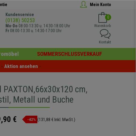
ntie
Mein Konto
Kundenservice
0
(0138) 50253
Mo-Do
08:00-13:30 u. 14:30-18:00 Uhr
Warenkorb
Fr
08:00-13:30 u. 14:30-17:00 Uhr
Kontakt
romöbel
SOMMERSCHLUSSVERKAUF
- 
Aktion ansehen
 -
l PAXTON,66x30x120 cm,
stil, Metall und Buche
,90 €
(131,88 € Inkl. MwSt.)
-42%