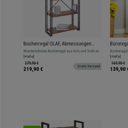
Bücherregal OLAF, Abmessungen
Büroreg
165x80x30 cm, Industrielles Design,
schlich
Wunderschönes Bücherregal aus Holz und Stahl im
Bücherregal 
Metallgestell mit Holz, Farbe
62,2x24x
modernen, industriellen Stil. Qualität und Stil zu
[+Info]
von Dokume
[+Info]
Wildeiche
einem unglaublichen Preis.
oder im Bür
279,90 €
169,90 €
Gratis Versand
219,90 €
139,90 