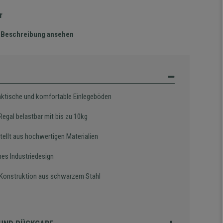
r
te Beschreibung ansehen
raktische und komfortable Einlegeböden
Regal belastbar mit bis zu 10kg
tellt aus hochwertigen Materialien
es Industriedesign
 Konstruktion aus schwarzem Stahl