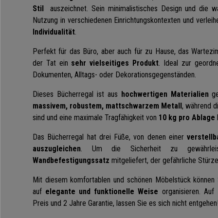
Stil
auszeichnet. Sein minimalistisches Design und die w
Nutzung in verschiedenen Einrichtungskontexten und verle
Individualität
.
Perfekt für das Büro, aber auch für zu Hause, das Wartezim
der Tat ein
sehr vielseitiges Produkt
. Ideal zur geord
Dokumenten, Alltags- oder Dekorationsgegenständen.
Dieses Bücherregal ist aus
hochwertigen Materialien
ge
massivem, robustem, mattschwarzem Metall
, während d
sind und eine maximale Tragfähigkeit von
10 kg pro Ablage
Das Bücherregal hat drei Füße, von denen einer
verstellb
auszugleichen
. Um die Sicherheit zu gewährle
Wandbefestigungssatz
mitgeliefert, der gefährliche Stürze
Mit diesem komfortablen und schönen Möbelstück können 
auf
elegante und funktionelle Weise
organisieren. Auf
b
Preis und 2 Jahre Garantie, lassen Sie es sich nicht entgehen