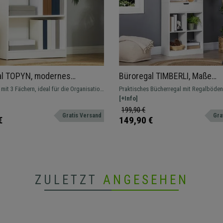
al TOPYN, modernes
Büroregal TIMBERLI, Maße
tes Design, Abmessungen
60x26x158cm, mit Schublad
mit 3 Fächern, ideal für die Organisation
Praktisches Bücherregal mit Regalböden
102,4 cm, Farbe Weiß
mehreren Regalböden, MDF-H
nten und Gegenständen in der Wohnung
verschiedenen Größen und einer geräum
[+Info]
Farbe Weiß
o.
Schublade, die reichlich Stauraum bietet
199,90 €
Gratis Versand
Gra
€
149,90 €
ZULETZT
ANGESEHEN