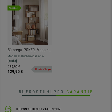
Angebot
Büroregal POKER, Moderner
Stil, 70x24x190,5cm, Holz,
Modernes Bücherregal mit 6
Farbe Rustik
beidseitig offenen Fächern.
[+Info]
Gebaut mit hochwertigen
189,90 €
Nicht auf Lager
Materialien und im Detail fertig
129,90 €
BUEROSTUHLPRO
GARANTIE
BÜROSTUHLSPEZIALISTEN