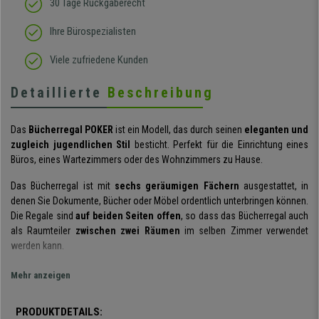
30 Tage Rückgaberecht
Ihre Bürospezialisten
Viele zufriedene Kunden
Detaillierte
Beschreibung
Das
Bücherregal POKER
ist ein Modell, das durch seinen
eleganten und
zugleich jugendlichen Stil
besticht. Perfekt für die Einrichtung eines
Büros, eines Wartezimmers oder des Wohnzimmers zu Hause.
Das Bücherregal ist mit
sechs geräumigen Fächern
ausgestattet, in
denen Sie Dokumente, Bücher oder Möbel ordentlich unterbringen können.
Die Regale sind
auf beiden Seiten offen
, so dass das Bücherregal auch
als Raumteiler
zwischen zwei Räumen
im selben Zimmer verwendet
werden kann.
Die Struktur des Bücherregals ist
aus
MDF-Holz
gefertigt. Alle
Kanten
Mehr anzeigen
sind geschliffen
und es wird mit Abdeckkappen für die Schrauben
geliefert. Sie sehen, dass
jedes Detail durchdacht
, entworfen und
PRODUKTDETAILS:
hergestellt wurde, um ein
Qualitätsprodukt
zu liefern.