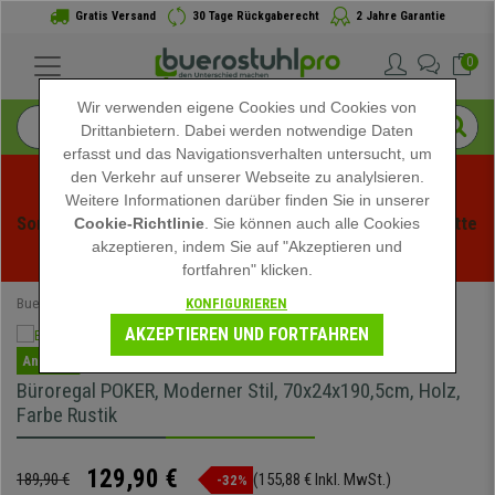
Gratis Versand
30 Tage Rückgaberecht
2 Jahre Garantie
0
Wir verwenden eigene Cookies und Cookies von
Drittanbietern. Dabei werden notwendige Daten
erfasst und das Navigationsverhalten untersucht, um
den Verkehr auf unserer Webseite zu analylsieren.
Weitere Informationen darüber finden Sie in unserer
Sommerschlussverauf bei buerstuhlpro! Exklusive Rabatte 
Cookie-Richtlinie
. Sie können auch alle Cookies
akzeptieren, indem Sie auf "Akzeptieren und
für kurze Zeit - 
Aktion ansehen
 -
fortfahren" klicken.
KONFIGURIEREN
Buerostuhlpro
Büromöbel
Büroschränke
AKZEPTIEREN UND FORTFAHREN
Angebot
Büroregal POKER, Moderner Stil, 70x24x190,5cm, Holz,
Farbe Rustik
129,90 €
189,90 €
(155,88 € Inkl. MwSt.)
-32%