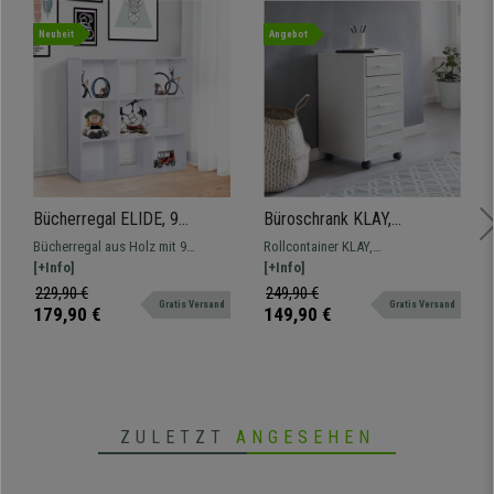
Neuheit
Angebot
Bücherregal ELIDE, 9
Büroschrank KLAY,
kubische Fächer,
Schreibtischcontainer, 5
Bücherregal aus Holz mit 9
Rollcontainer KLAY,
91,5x29,5x91,5 cm, Holz,
Schubladen, Abmessungen
kubischen Fächern, modernes und
[+Info]
Schreibtischcontainer mit 5
[+Info]
Farbe Weiß
33x38x63 cm, Farbe Weiß
attraktives Design, perfekt für
Schubladen, Robuste
229,90 €
249,90 €
Gratis Versand
Gratis Versand
vielseitige
Holzstruktur, Abmessungen
179,90 €
149,90 €
Einrichtungsmöglichkeiten
40x50x57,5 cm, Farbe Weiß
ZULETZT
ANGESEHEN