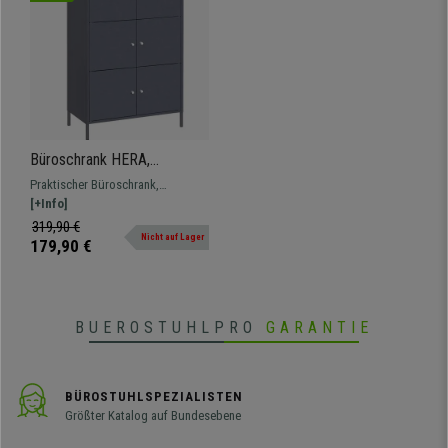
Büroschrank HERA,
105,2x65x36cm, modernes
Praktischer Büroschrank,
Design, aus Metall, Farbe
105,2x65x36 cm, 3 große Ablagen,
[+Info]
Grau
modernes Design und reichlich
319,90 €
Nicht auf Lager
Stauraum.
179,90 €
BUEROSTUHLPRO
GARANTIE
BÜROSTUHLSPEZIALISTEN
Größter Katalog auf Bundesebene