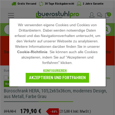
Gratis Versand
30 Tage Rückgaberecht
2 Jahre Garantie
0
Wir verwenden eigene Cookies und Cookies von
Drittanbietern. Dabei werden notwendige Daten
erfasst und das Navigationsverhalten untersucht, um
den Verkehr auf unserer Webseite zu analylsieren.
Weitere Informationen darüber finden Sie in unserer
Sommerschlussverauf bei buerstuhlpro! Exklusive Rabatte 
Cookie-Richtlinie
. Sie können auch alle Cookies
akzeptieren, indem Sie auf "Akzeptieren und
für kurze Zeit - 
Aktion ansehen
 -
fortfahren" klicken.
KONFIGURIEREN
Buerostuhlpro
Büromöbel
AKZEPTIEREN UND FORTFAHREN
Neuheit
Büroschrank HERA, 105,2x65x36cm, modernes Design,
aus Metall, Farbe Grau
179,90 €
319,90 €
(215,88 € Inkl. MwSt.)
-44%