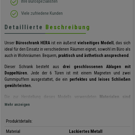
Ihre Bürospezialisten
Viele zufriedene Kunden
Detaillierte
Beschreibung
Unser
Büroschrank HERA
ist ein äußerst
vielseitiges Modell
, das sich
ideal für den Einsatz in verschiedenen Räumen eignet, sowohl im Büro als
auch in Wohnräumen. Bequem,
praktisch und ästhetisch ansprechend
.
Dieser Schrank besteht aus
drei geschlossenen Ablagen mit
Doppeltüren.
Jede der 6 Türen ist mit einem Magneten und zwei
Gummipuffern ausgestattet, die ein
perfektes und leises Schließen
gewährleisten.
Die zur Herstellung dieses Modells verwendeten
Materialen sind
hochwertig
. Die Struktur ist aus
lackiertem Metall
, ein Material, das die
Mehr anzeigen
Widerstandsfähigkeit und Stabilität
des Möbelstücks garantiert. Mit
einer maximalen
Tragkraft von 15 kg pro Regalboden
ist es ein solides
Produktdetails:
und robustes Möbelstück, das sich ideal für die Lagerung von Paketen
unterschiedlicher Größe eignet. Der Büroschrank wurde
für den
Material
Lackiertes Metall
intensiven täglichen Gebrauch
entwickelt und ist leicht zu reinigen und