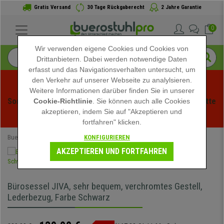
Gratis Versand
30 Tage Rückgaberecht
2 Jahre Garantie
0
Wir verwenden eigene Cookies und Cookies von
Drittanbietern. Dabei werden notwendige Daten
erfasst und das Navigationsverhalten untersucht, um
den Verkehr auf unserer Webseite zu analylsieren.
Weitere Informationen darüber finden Sie in unserer
Sommerschlussverauf bei buerstuhlpro! Exklusive Rabatte 
Cookie-Richtlinie
. Sie können auch alle Cookies
akzeptieren, indem Sie auf "Akzeptieren und
für kurze Zeit - 
Aktion ansehen
 -
fortfahren" klicken.
KONFIGURIEREN
Buerostuhlpro
Bürostühle
Chefsessel
AKZEPTIEREN UND FORTFAHREN
Bürosessel JIVA, sehr bequem, verchromtes Gestell,
Lederbezug, Farbe Schwarz