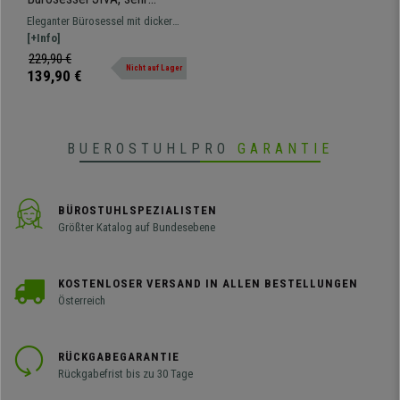
bequem, verchromtes
Eleganter Bürosessel mit dicker
Gestell, Lederbezug, Farbe
Polsterung in schicker Lederoptik,
[+Info]
Schwarz
sehr bequem.
229,90 €
Nicht auf Lager
139,90 €
BUEROSTUHLPRO
GARANTIE
BÜROSTUHLSPEZIALISTEN
Größter Katalog auf Bundesebene
KOSTENLOSER VERSAND IN ALLEN BESTELLUNGEN
Österreich
RÜCKGABEGARANTIE
Rückgabefrist bis zu 30 Tage