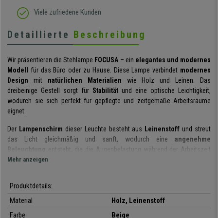
Viele zufriedene Kunden
Detaillierte
Beschreibung
Wir präsentieren die Stehlampe
FOCUSA
– ein
elegantes und modernes
Modell
für das Büro oder zu Hause. Diese Lampe verbindet
modernes
Design
mit
natürlichen Materialien
wie Holz und Leinen. Das
dreibeinige Gestell sorgt für
Stabilität
und eine optische Leichtigkeit,
wodurch sie sich perfekt für gepflegte und zeitgemäße Arbeitsräume
eignet.
Der
Lampenschirm
dieser Leuchte besteht aus
Leinenstoff
und streut
das Licht gleichmäßig und sanft, wodurch eine
angenehme
Beleuchtung
entsteht, die die Augenbelastung während der Arbeitszeit
verringert. Sie funktioniert mit einer E27-Glühbirne mit maximal 40 W (nicht
Mehr anzeigen
im Lieferumfang enthalten).
Produktdetails:
Dank ihres
schlichten Designs
fügt sich diese Leuchte mühelos
in
verschiedene Büroeinrichtungsstile
ein, vom nordischen über den
Material
Holz, Leinenstoff
modernen bis hin zum neu interpretierten klassischen Stil. Das
Farbe
Beige