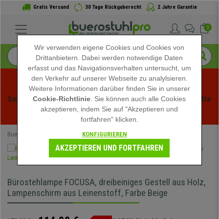
Gratis Versand
30 Tage Rückgaberecht
2 Jahre Garantie
0
Wir verwenden eigene Cookies und Cookies von
Drittanbietern. Dabei werden notwendige Daten
erfasst und das Navigationsverhalten untersucht, um
den Verkehr auf unserer Webseite zu analylsieren.
Weitere Informationen darüber finden Sie in unserer
Sommerschlussverauf bei buerstuhlpro! Exklusive Rabatte 
Cookie-Richtlinie
. Sie können auch alle Cookies
akzeptieren, indem Sie auf "Akzeptieren und
für kurze Zeit - 
Aktion ansehen
 -
fortfahren" klicken.
KONFIGURIEREN
Buerostuhlpro
Büromöbel
Bürobeleuchtung
AKZEPTIEREN UND FORTFAHREN
Bürostehlampe FOCUSA, dreibeiniges Gestell aus Holz,
Lampenschirm aus Leinenstoff, Farbe Beige