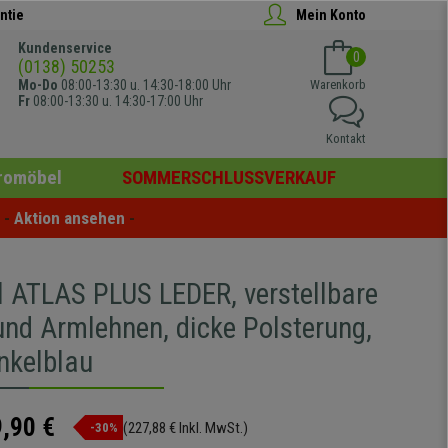
ntie
Mein Konto
Kundenservice
0
(0138) 50253
Mo-Do
08:00-13:30 u. 14:30-18:00 Uhr
Warenkorb
Fr
08:00-13:30 u. 14:30-17:00 Uhr
Kontakt
romöbel
SOMMERSCHLUSSVERKAUF
- 
Aktion ansehen
 -
l ATLAS PLUS LEDER, verstellbare
und Armlehnen, dicke Polsterung,
nkelblau
,90 €
(227,88 € Inkl. MwSt.)
-30%