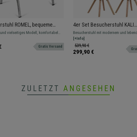
rstuhl ROMEL, bequeme
4er Set Besucherstuhl KALI
ng, stapelbar, verchromte
KUNSTLEDER, Stuhlbeine aus
und vielseitiges Modell, komfortabel
Besucherstuhl mit modernem und leben
ne, Stoffbezug, Farbe Grün
Buchenholz, bequem gepolst
 in verschiedenen Farben und Versionen
Design, bequem gepolstert, mit Stuhlbe
[+Info]
Sitzschale, Kunstleder, Farb
Buchenholz. In verschiedenen Ausführu
539,90 €
€
Gratis Versand
Gra
Farben erhältlich.
299,90 €
ZULETZT
ANGESEHEN