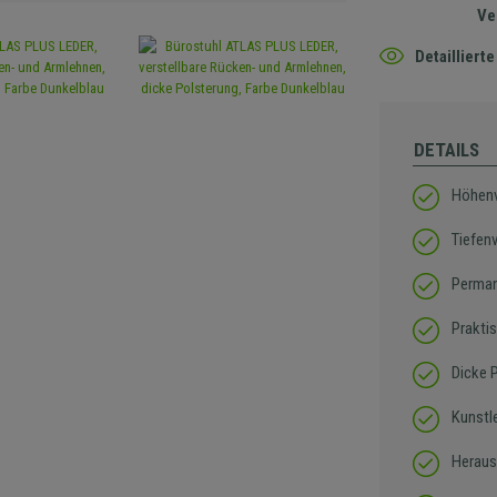
Ve
Detaillier
DETAILS
Höhenve
Tiefen
Perma
Prakti
Dicke 
Kunstl
Heraus