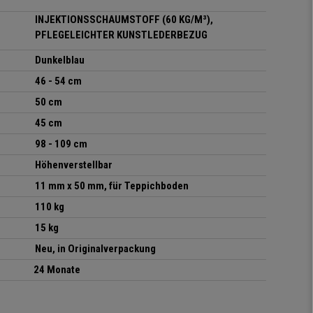
INJEKTIONSSCHAUMSTOFF (60 KG/M³),
PFLEGELEICHTER KUNSTLEDERBEZUG
Dunkelblau
46 - 54 cm
50 cm
45 cm
98 - 109 cm
Höhenverstellbar
11 mm x 50 mm, für Teppichboden
110 kg
15 kg
Neu, in Originalverpackung
24 Monate