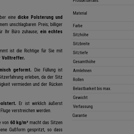
Produktdetails:
Material
über eine
dicke Polsterung und
einem unschlagbaren Preis; billiger
Farbe
ür Ihr Büro zuhause;
ein echtes
Sitzhöhe
Sitzbreite
mt ist die Richtige für Sie mit
Sitztiefe
 Volltreffer.
Gesamthöhe
misch geformt.
Die Füllung ist
Armlehnen
tzerfahrung erleben, da der Sitz
Rollen
digkeit vermieden und der Rücken
Belastbarkeit bis max.
Gewicht
olstert.
Er ist wirklich äußerst
Verfassung
 Fluge verstreichen werden.
Garantie
e von
60 kg/m³
macht das Sitzen
sene Gußform gespritzt, so dass