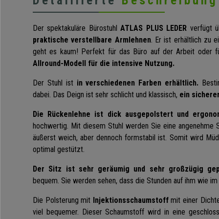
Detaillierte
Beschreibung
Der spektakuläre Bürostuhl
ATLAS PLUS LEDER
verfügt 
praktische verstellbare Armlehnen
. Er ist erhältlich zu 
geht es kaum! Perfekt für das Büro auf der Arbeit oder f
Allround-Modell für die intensive Nutzung.
Der Stuhl ist
in verschiedenen Farben erhältlich.
Bestim
dabei. Das Deign ist sehr schlicht und klassisch,
ein sicherer
Die Rückenlehne ist dick ausgepolstert und ergono
hochwertig. Mit diesem Stuhl werden Sie eine angenehme Si
äußerst weich, aber dennoch formstabil ist. Somit wird Mü
optimal gestützt.
Der Sitz ist sehr geräumig und sehr großzügig gep
bequem. Sie werden sehen, dass die Stunden auf ihm wie im
Die Polsterung mit
Injektionsschaumstoff
mit einer Dicht
viel bequemer. Dieser Schaumstoff wird in eine geschlos