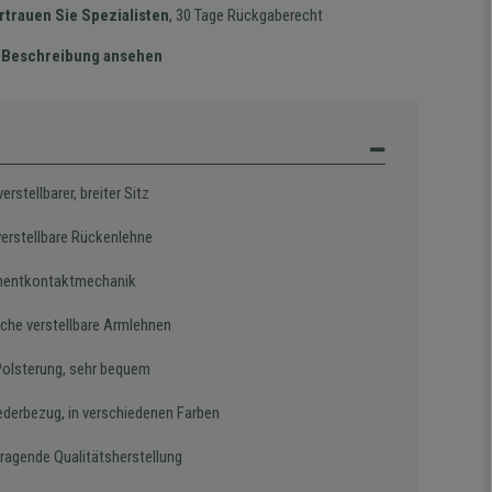
rtrauen Sie Spezialisten
, 30 Tage Rückgaberecht
te Beschreibung ansehen
rstellbarer, breiter Sitz
verstellbare Rückenlehne
nentkontaktmechanik
sche verstellbare Armlehnen
Polsterung, sehr bequem
ederbezug, in verschiedenen Farben
ragende Qualitätsherstellung