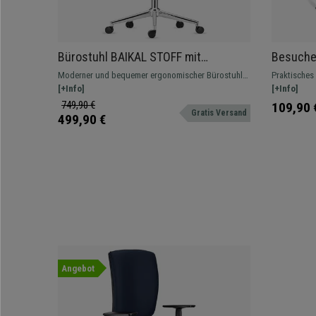
Bürostuhl BAIKAL STOFF mit
Besuche
Metallfußkreuz, verstellbare
Polsteru
Moderner und bequemer ergonomischer Bürostuhl,
Praktisches 
Armlehnen, Lordosenstütze, Farbe
Stuhlbei
das perfekte Modell für die Profinutzung, sehr
[+Info]
und robust,
[+Info]
Burgund
widerstandsfähig und bequem. In jeder Hinsicht
erhältlich.
749,90 €
109,90 
Gratis Versand
komfortabel.
499,90 €
Angebot