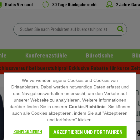
Gratis Versand
30 Tage Rückgaberecht
2 Jahre Gara
hle
Konferenzstühle
Bürotische
Bü
lussverauf bei buerstuhlpro! Exklusive Rabatte für kurze Zeit 
Wir verwenden eigene Cookies und Cookies von
Drittanbietern. Dabei werden notwendige Daten erfasst und
Bürostuh
das Navigationsverhalten untersucht, um den Verkehr auf
Rücken- 
unserer Webseite zu analylsieren. Weitere Informationen
darüber finden Sie in unserer
Cookie-Richtlinie
. Sie können
Farbe Du
auch alle Cookies akzeptieren, indem Sie auf "Akzeptieren
und fortfahren" klicken.
AKZEPTIEREN UND FORTFAHREN
189
KONFIGURIEREN
269,90 €