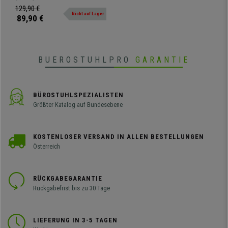
Kunstleder, Farbe Braun
elegantem Stil. Ideal für das Büro
129,90 €
Nicht auf Lager
oder das Arbeitszimmer.
89,90 €
BUEROSTUHLPRO
GARANTIE
BÜROSTUHLSPEZIALISTEN
Größter Katalog auf Bundesebene
KOSTENLOSER VERSAND IN ALLEN BESTELLUNGEN
Österreich
RÜCKGABEGARANTIE
Rückgabefrist bis zu 30 Tage
LIEFERUNG IN 3-5 TAGEN