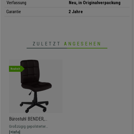
Verfassung
Neu, in Originalverpackung
Garantie
2 Jahre
ZULETZT
ANGESEHEN
Neuheit
Bürostuhl BENDER,
praktisch und modern,
Großzügig gepolsterter
gepolstert ohne Armlehnen,
Arbeitsstuhl in modernem und
[+Info]