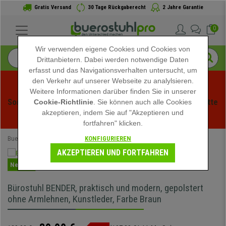
Gratis Versand
30 Tage Rückgaberecht
2 Jahre Garantie
0
Wir verwenden eigene Cookies und Cookies von
Drittanbietern. Dabei werden notwendige Daten
erfasst und das Navigationsverhalten untersucht, um
den Verkehr auf unserer Webseite zu analylsieren.
Weitere Informationen darüber finden Sie in unserer
Sommerschlussverauf bei buerstuhlpro! Exklusive Rabatte 
Cookie-Richtlinie
. Sie können auch alle Cookies
akzeptieren, indem Sie auf "Akzeptieren und
für kurze Zeit - 
Aktion ansehen
 -
fortfahren" klicken.
KONFIGURIEREN
Buerostuhlpro
Bürostühle
Drehstühle
AKZEPTIEREN UND FORTFAHREN
Neuheit
Bürostuhl BENDER, praktisch und modern, gepolstert
ohne Armlehnen, Kunstleder, Farbe Braun