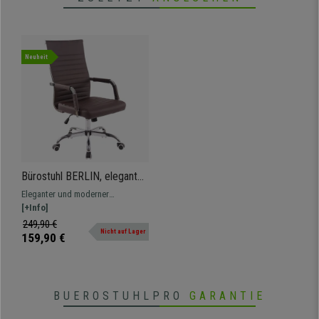
Neuheit
Bürostuhl BERLIN, elegantes
Design, sehr bequem, Leder,
Eleganter und moderner
Farbe Dunkelbraun
Bürostuhl, der Komfort und
[+Info]
qualitativ hochwertige Materialien
249,90 €
Nicht auf Lager
vereint.
159,90 €
BUEROSTUHLPRO
GARANTIE