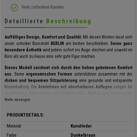
Viele zufriedene Kunden
Detaillierte
Beschreibung
Auffälliges Design, Komfort und Qualität.
Mit diesen Worten lässt sich
unser schicker Bürostuhl
BERLIN
am besten beschreiben.
Seine ganz
besondere Ästhetik
wird jedem sofort ins Auge stechen und sowohl im
Büro als auch zu Hause eine sehr gute Figur machen.
Dieses Modell zeichnet sich durch den hohen gebotenen Komfort
aus.
Seine
ergonomischen Formen
unterstützen zusammen mit der
dicken und bequemen Sitzpolsterung
eine gesunde und entspannte
Körperhaltung. Die
Armlehnen mit abnehmbaren Auflagen
sorgen für
zusätzlichen Sitzkomfort und verleihen dem Modell eine interessante
ästhetische Note.
Mehr anzeigen
Wie schon auf den Fotos zu erkennen ist, besticht dieser Bürostuhl durch
PRODUKTDETAILS:
sein
gepflegtes und elegantes Design
. Mit seinen
attraktiven
Verarbeitungen und den exklusiven Details
, wie etwa die Ziernähte,
Material
Kunstleder
wird er Sie im Handumdrehen überzeugen.
Farbe
Dunkelbraun