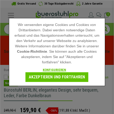
Gratis Versand
30 Tage Rückgaberecht
2 Jahre Garantie
0
Wir verwenden eigene Cookies und Cookies von
Drittanbietern. Dabei werden notwendige Daten
erfasst und das Navigationsverhalten untersucht, um
den Verkehr auf unserer Webseite zu analylsieren.
Weitere Informationen darüber finden Sie in unserer
Sommerschlussverauf bei buerstuhlpro! Exklusive Rabatte 
Cookie-Richtlinie
. Sie können auch alle Cookies
akzeptieren, indem Sie auf "Akzeptieren und
für kurze Zeit - 
Aktion ansehen
 -
fortfahren" klicken.
KONFIGURIEREN
Buerostuhlpro
Bürostühle
Schreibtischstühle
AKZEPTIEREN UND FORTFAHREN
Neuheit
Bürostuhl BERLIN, elegantes Design, sehr bequem,
Leder, Farbe Dunkelbraun
159,90 €
249,90 €
(191,88 € Inkl. MwSt.)
-36%