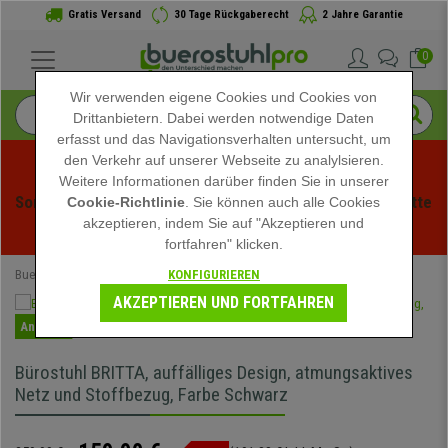
Gratis Versand
30 Tage Rückgaberecht
2 Jahre Garantie
0
Wir verwenden eigene Cookies und Cookies von
Drittanbietern. Dabei werden notwendige Daten
erfasst und das Navigationsverhalten untersucht, um
den Verkehr auf unserer Webseite zu analylsieren.
Weitere Informationen darüber finden Sie in unserer
Sommerschlussverauf bei buerstuhlpro! Exklusive Rabatte 
Cookie-Richtlinie
. Sie können auch alle Cookies
akzeptieren, indem Sie auf "Akzeptieren und
für kurze Zeit - 
Aktion ansehen
 -
fortfahren" klicken.
KONFIGURIEREN
Buerostuhlpro
Bürostühle
Schreibtischstühle
AKZEPTIEREN UND FORTFAHREN
Angebot
Bürostuhl BRITTA, auffälliges Design, atmungsaktives
Netz und Stoffbezug, Farbe Schwarz