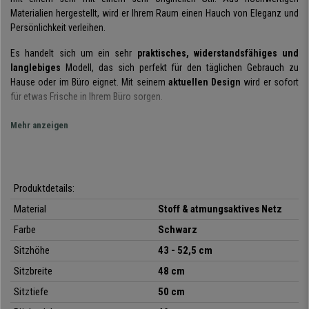
Materialien hergestellt, wird er Ihrem Raum einen Hauch von Eleganz und
Persönlichkeit verleihen.
Es handelt sich um ein sehr
praktisches, widerstandsfähiges und
langlebiges
Modell, das sich perfekt für den täglichen Gebrauch zu
Hause oder im Büro eignet. Mit seinem
aktuellen Design
wird er sofort
für etwas Frische in Ihrem Büro sorgen.
Wie schon auf den Fotos zu erkennen ist, hat er eine
ergonomisch
Mehr anzeigen
geformte Rückenlehne
und einen
bequem gepolsterten Sitz
. Die
Rundung der Rückenlehne bietet optimalen Halt für Ihren Rücken und
unterstützt eine gesunde Körperhaltung. Der
atmungsaktive Netzbezug
ist sehr widerstandsfähig und sorgt für eine gute Belüftung.
Produktdetails:
Ein weiteres Plus an Komfort bietet die
integrierte
Material
Stoff & atmungsaktives Netz
Wippmechanik
.
Durch Herausziehen des Hebels wird die Wippfunktion
Farbe
Schwarz
aktiviert und nach Einrasten des Hebels in die Ausgangsposition kehrt der
Stuhl in seinen starren Zustand zurück. Mit dieser nützlichen
Sitzhöhe
43 - 52,5 cm
Funktion
können Sie nach Belieben zwischen den zwei Optionen wählen
.
Sitzbreite
48 cm
Dadurch sorgen Sie für mehr Bewegungsfreiheit, was sich wiederum
Sitztiefe
50 cm
positiv auf Ihre Gesundheit auswirkt.