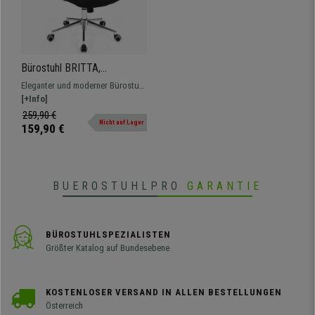
Bürostuhl BRITTA,
auffälliges Design,
Eleganter und moderner Bürostuhl
atmungsaktives Netz und
mit atmungsaktivem Netzbezug.
[+Info]
Stoffbezug, Farbe Schwarz
Komfort und Widerstand für Ihren
259,90 €
Nicht auf Lager
Alltag zu einem unglaublichen
159,90 €
Preis.
BUEROSTUHLPRO
GARANTIE
BÜROSTUHLSPEZIALISTEN
Größter Katalog auf Bundesebene
KOSTENLOSER VERSAND IN ALLEN BESTELLUNGEN
Österreich