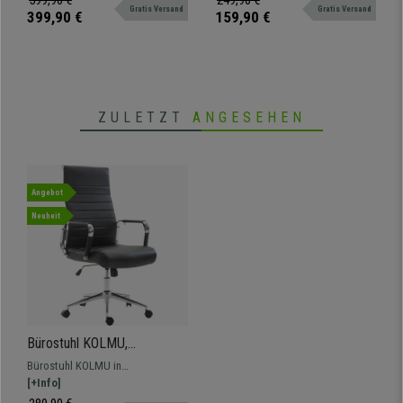
599,90 €
249,90 €
Schwarz
Gratis Versand
Gratis Versand
vereint.
vereint.
399,90 €
159,90 €
ZULETZT
ANGESEHEN
Angebot
Neuheit
Bürostuhl KOLMU,
Metallgestell, elegantes
Bürostuhl KOLMU in
Design in Leder mit
außergewöhnlichem Design
[+Info]
Quersteppung, Farbe
vereint hochwertige Materialien