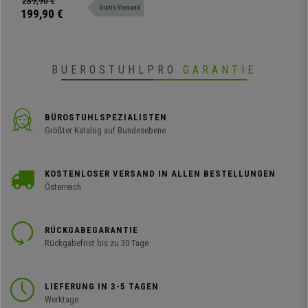
289,90 €
Schwarz
Gratis Versand
mit Komfort, auch mit Stoffbezug
199,90 €
erhältlich.
BUEROSTUHLPRO
GARANTIE
BÜROSTUHLSPEZIALISTEN
Größter Katalog auf Bundesebene
KOSTENLOSER VERSAND IN ALLEN BESTELLUNGEN
Österreich
RÜCKGABEGARANTIE
Rückgabefrist bis zu 30 Tage
LIEFERUNG IN 3-5 TAGEN
Werktage