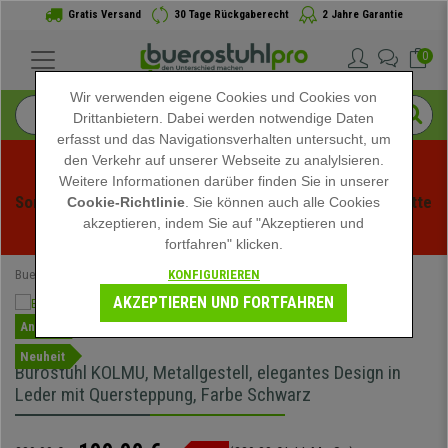
Gratis Versand
30 Tage Rückgaberecht
2 Jahre Garantie
0
Wir verwenden eigene Cookies und Cookies von
Drittanbietern. Dabei werden notwendige Daten
erfasst und das Navigationsverhalten untersucht, um
den Verkehr auf unserer Webseite zu analylsieren.
Weitere Informationen darüber finden Sie in unserer
Sommerschlussverauf bei buerstuhlpro! Exklusive Rabatte 
Cookie-Richtlinie
. Sie können auch alle Cookies
akzeptieren, indem Sie auf "Akzeptieren und
für kurze Zeit - 
Aktion ansehen
 -
fortfahren" klicken.
KONFIGURIEREN
Buerostuhlpro
Bürostühle
Chefsessel
AKZEPTIEREN UND FORTFAHREN
Angebot
Neuheit
Bürostuhl KOLMU, Metallgestell, elegantes Design in
Leder mit Quersteppung, Farbe Schwarz