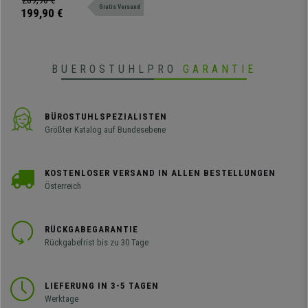
289,90 €
Burgund
Gratis Versand
mit Komfort, auch mit Stoffbezug
199,90 €
erhältlich.
BUEROSTUHLPRO
GARANTIE
BÜROSTUHLSPEZIALISTEN
Größter Katalog auf Bundesebene
KOSTENLOSER VERSAND IN ALLEN BESTELLUNGEN
Österreich
RÜCKGABEGARANTIE
Rückgabefrist bis zu 30 Tage
LIEFERUNG IN 3-5 TAGEN
Werktage