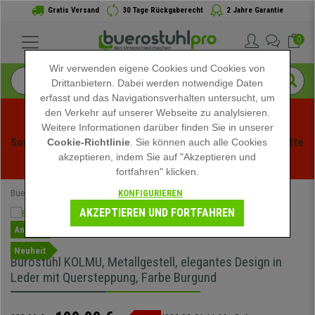
Gratis Versand
30 Tage Rückgaberecht
2 Jahre Garantie
0
Wir verwenden eigene Cookies und Cookies von
Drittanbietern. Dabei werden notwendige Daten
erfasst und das Navigationsverhalten untersucht, um
den Verkehr auf unserer Webseite zu analylsieren.
Weitere Informationen darüber finden Sie in unserer
Sommerschlussverauf bei buerstuhlpro! Exklusive Rabatte 
Cookie-Richtlinie
. Sie können auch alle Cookies
akzeptieren, indem Sie auf "Akzeptieren und
für kurze Zeit - 
Aktion ansehen
 -
fortfahren" klicken.
KONFIGURIEREN
Buerostuhlpro
Bürostühle
Chefsessel
AKZEPTIEREN UND FORTFAHREN
Angebot
Neuheit
Bürostuhl KOLMU, Metallgestell, elegantes Design in
Leder mit Quersteppung, Farbe Burgund