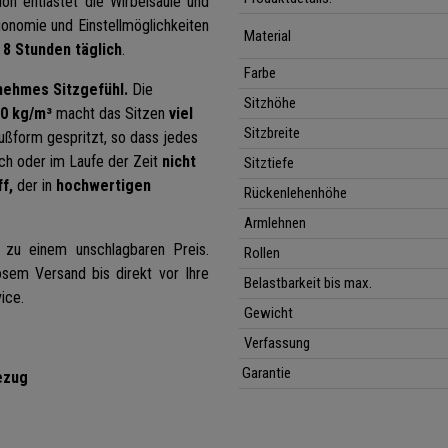
ion entlastet die Wirbelsäule und
onomie und Einstellmöglichkeiten
Material
 8 Stunden täglich
.
Farbe
ehmes Sitzgefühl.
Die
Sitzhöhe
60 kg/m³
macht das Sitzen
viel
Sitzbreite
ußform gespritzt, so dass jedes
uch oder im Laufe der Zeit
nicht
Sitztiefe
f,
der in
hochwertigen
Rückenlehenhöhe
Armlehnen
l zu einem unschlagbaren Preis.
Rollen
sem Versand bis direkt vor Ihre
Belastbarkeit bis max.
ice.
Gewicht
Verfassung
Garantie
ezug