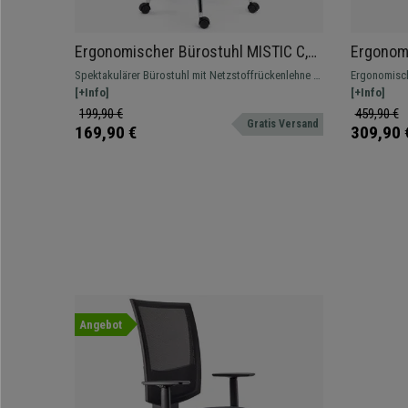
Ergonomischer Bürostuhl MISTIC C,
Ergonom
exklusives Design mit Kopfstütze,
tiefenver
Spektakulärer Bürostuhl mit Netzstoffrückenlehne in
Ergonomisch
gepolsterte Lordosenstütze,
Kopfstüt
modernem Design, mit gepolsterter Lordosenstütze.
[+Info]
und Tiefenv
[+Info]
Metallfußkreuz , Farbe Schwarz
Farbe S
und elegant
199,90 €
459,90 €
Gratis Versand
169,90 €
309,90 
Angebot