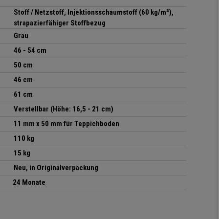
Stoff / Netzstoff, Injektionsschaumstoff (60 kg/m³),
strapazierfähiger Stoffbezug
Grau
46 - 54 cm
50 cm
46 cm
61 cm
Verstellbar (Höhe: 16,5 - 21 cm)
11 mm x 50 mm für Teppichboden
110 kg
15 kg
Neu, in Originalverpackung
24 Monate