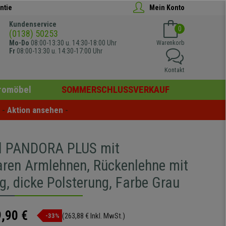
ntie
Mein Konto
Kundenservice
0
(0138) 50253
Mo-Do
08:00-13:30 u. 14:30-18:00 Uhr
Warenkorb
Fr
08:00-13:30 u. 14:30-17:00 Uhr
Kontakt
romöbel
SOMMERSCHLUSSVERKAUF
- 
Aktion ansehen
 -
l PANDORA PLUS mit
baren Armlehnen, Rückenlehne mit
g, dicke Polsterung, Farbe Grau
,90 €
(263,88 € Inkl. MwSt.)
-33%