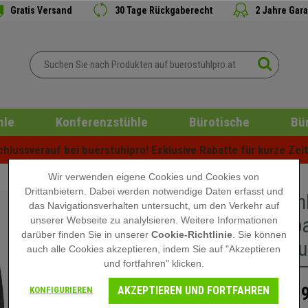
Gratis Versand
30 Tage Rückgaberecht
2 Jahre Gara
hle
Konferenzstühle
Bürotische
Bü
lussverauf bei buerstuhlpro! Exklusive Rabatte für kurze Zeit 
Wir verwenden eigene Cookies und Cookies von
Drittanbietern. Dabei werden notwendige Daten erfasst und
Bürostuh
das Navigationsverhalten untersucht, um den Verkehr auf
verstell
unserer Webseite zu analylsieren. Weitere Informationen
darüber finden Sie in unserer
Cookie-Richtlinie
. Sie können
Netzbezu
auch alle Cookies akzeptieren, indem Sie auf "Akzeptieren
und fortfahren" klicken.
AKZEPTIEREN UND FORTFAHREN
219
KONFIGURIEREN
329,90 €