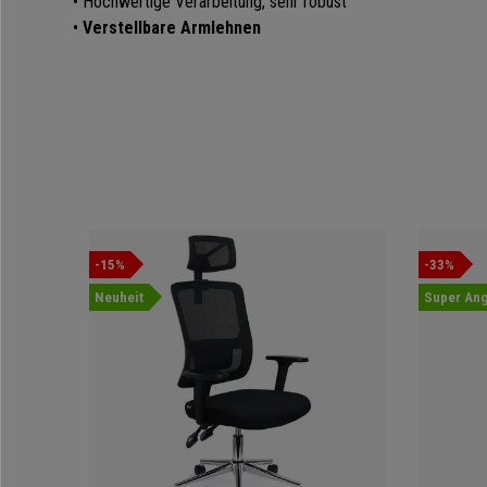
• Hochwertige Verarbeitung, sehr robust
•
Verstellbare
Armlehnen
-15%
-33%
Neuheit
Super Ang