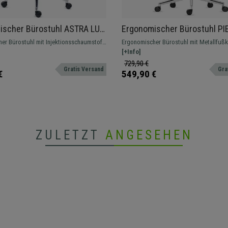
ischer Bürostuhl ASTRA LUX,
Ergonomischer Bürostuhl PI
stellbare Sitzfläche,
LEDER V mit Kopfstütze, vers
er Bürostuhl mit Injektionsschaumstoff
Ergonomischer Bürostuhl mit Metallfußk
ze, Synchron-Mechanik,
Armlehnen, Farbe Schwarz
erstellung. Sehr bequem mit schlichten
ausgepolstert, sehr bequem, mit verstel
[+Info]
chwarz
en Design. Ausführung mit Kopfstütze
Armlehnen. Für eine intensive Nutzung g
729,90 €
Gratis Versand
Gra
€
549,90 €
ZULETZT
ANGESEHEN