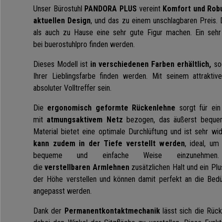
Unser Bürostuhl
PANDORA PLUS
vereint
Komfort und Robu
aktuellen Design
, und das zu einem unschlagbaren Preis. 
als auch zu Hause eine sehr gute Figur machen. Ein sehr 
bei buerostuhlpro finden werden.
Dieses Modell ist
in verschiedenen Farben erhältlich,
so
Ihrer Lieblingsfarbe finden werden. Mit seinem attraktiv
absoluter Volltreffer sein.
Die
ergonomisch geformte Rückenlehne
sorgt für ei
mit
atmungsaktivem Netz
bezogen, das äußerst bequem
Material bietet eine optimale Durchlüftung und ist sehr wi
kann zudem in der Tiefe verstellt werden
, ideal, um
bequeme und einfache Weise einzunehmen.
die
verstellbaren
Armlehnen
zusätzlichen Halt und ein Plu
der Höhe verstellen und können damit perfekt an die Bedü
angepasst werden.
Dank der
Permanentkontaktmechanik
lässt sich die Rück