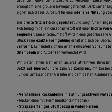
dabei den Winkel der Sitzfläche zu verstellen. Diese Funkt
ermöglicht eine größere Bewegungsfreiheit. Dank seiner Erg
eignet sich dieser Bürostuhl für eine
intensive Nutzung von
Der
breite Sitz ist dick gepolstert
und sorgt für ein
angen
Polsterung mit Injektionsschaumstoff mit einer
Dichte von 
bequemer.
Dieser Schaumstoff wird in eine geschlossene G
Stück seine
exakte Formgebung
erhält und sich bei Gebra
verformt.
Es handelt sich um einen
exklusiven Schaumstof
Sitzmöbeln
und Autositzen verwendet wird.
Wir bieten Ihnen hier einen äußerst attraktiven Bürostuh
Jetzt
auf buerostuhlpro zum Spitzenpreis,
mit kostenlo
Tür, der umfassendsten Garantie und dem besten Kundenserv
•
Verstellbare Rückenlehne mit atmungsaktivem Netzb
• Rückenlehne mit Permanentkontaktmechanik
•
Strapazierfähiger Stoffbezug in vielen Farben