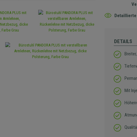
Ve
Detaillier
DETAILS
Breiter
Tiefen
Perma
Mit In
Höhenv
Atmung
Qualitä