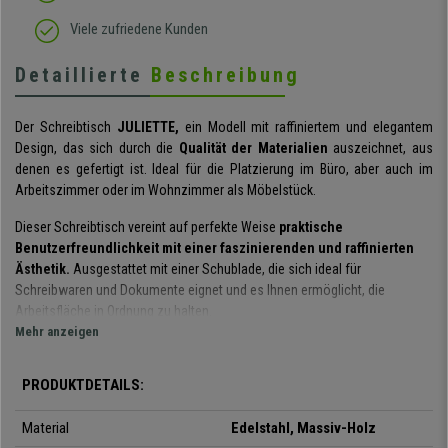
Viele zufriedene Kunden
Detaillierte
Beschreibung
Der Schreibtisch
JULIETTE,
ein Modell mit raffiniertem und elegantem
Design, das sich durch die
Qualität der Materialien
auszeichnet, aus
denen es gefertigt ist. Ideal für die Platzierung im Büro, aber auch im
Arbeitszimmer oder im Wohnzimmer als Möbelstück.
Dieser Schreibtisch vereint auf perfekte Weise
praktische
Benutzerfreundlichkeit mit einer faszinierenden und raffinierten
Ästhetik.
Ausgestattet mit einer Schublade, die sich ideal für
Schreibwaren und Dokumente eignet und es Ihnen ermöglicht, die
Arbeitsfläche in Ordnung zu halten.
Mehr anzeigen
Die
Struktur des Schreibtisches besteht aus Edelstahl
und ist in zwei
verschiedenen Ausführungen erhältlich: einmal verchromt und einmal
PRODUKTDETAILS:
schwarz pulverbeschichtet. Auf diese Weise können Sie die Version
auswählen, die am besten zu Ihrem persönlichen Geschmack oder Ihrer
Material
Edelstahl, Massiv-Holz
Einrichtung passt.