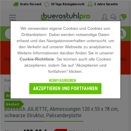
Gratis Versand
30 Tage Rückgaberecht
2 Jahre Garantie
0
Wir verwenden eigene Cookies und Cookies von
Drittanbietern. Dabei werden notwendige Daten
erfasst und das Navigationsverhalten untersucht, um
den Verkehr auf unserer Webseite zu analylsieren.
Weitere Informationen darüber finden Sie in unserer
Sommerschlussverauf bei buerstuhlpro! Exklusive Rabatte 
Cookie-Richtlinie
. Sie können auch alle Cookies
akzeptieren, indem Sie auf "Akzeptieren und
für kurze Zeit - 
Aktion ansehen
 -
fortfahren" klicken.
KONFIGURIEREN
Buerostuhlpro
Büromöbel
AKZEPTIEREN UND FORTFAHREN
Angebot
Neuheit
Bürotisch JULIETTE, Abmessungen 120 x 55 x 78 cm,
schwarze Struktur, Palisanderplatte