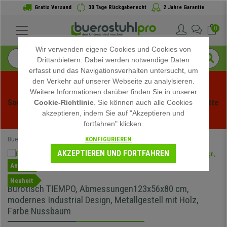
Gratis Versand
30 Tage Rückgaberecht
2 Jahre Garantie
0
Wir verwenden eigene Cookies und Cookies von
Drittanbietern. Dabei werden notwendige Daten
erfasst und das Navigationsverhalten untersucht, um
den Verkehr auf unserer Webseite zu analylsieren.
Weitere Informationen darüber finden Sie in unserer
Sommerschlussverauf bei buerstuhlpro! Exklusive Rabatte 
Cookie-Richtlinie
. Sie können auch alle Cookies
akzeptieren, indem Sie auf "Akzeptieren und
für kurze Zeit - 
Aktion ansehen
 -
fortfahren" klicken.
KONFIGURIEREN
Buerostuhlpro
Büromöbel
Bürotische
AKZEPTIEREN UND FORTFAHREN
Angebot
Neuheit
Bürotisch TIEMPO, Abmessungen123x56x80 cm,
modernes Industrial Design, Metallgestell mit Holz,
Farbe Nussbaum