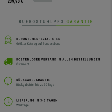
perfekt in jeden Raum einfügen
239,90 €
wird!
BUEROSTUHLPRO
GARANTIE
BÜROSTUHLSPEZIALISTEN
Größter Katalog auf Bundesebene
KOSTENLOSER VERSAND IN ALLEN BESTELLUNGEN
Österreich
RÜCKGABEGARANTIE
Rückgabefrist bis zu 30 Tage
LIEFERUNG IN 3-5 TAGEN
Werktage