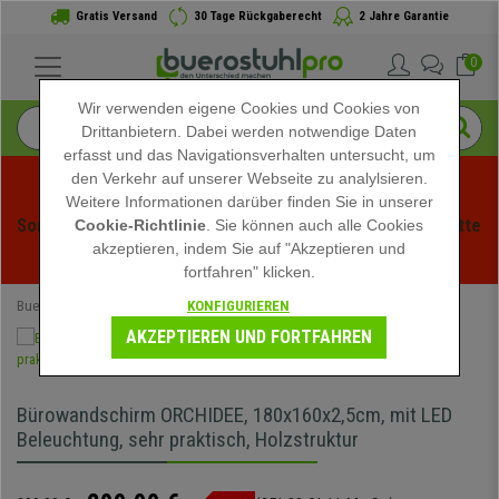
Gratis Versand
30 Tage Rückgaberecht
2 Jahre Garantie
0
Wir verwenden eigene Cookies und Cookies von
Drittanbietern. Dabei werden notwendige Daten
erfasst und das Navigationsverhalten untersucht, um
den Verkehr auf unserer Webseite zu analylsieren.
Weitere Informationen darüber finden Sie in unserer
Sommerschlussverauf bei buerstuhlpro! Exklusive Rabatte 
Cookie-Richtlinie
. Sie können auch alle Cookies
akzeptieren, indem Sie auf "Akzeptieren und
für kurze Zeit - 
Aktion ansehen
 -
fortfahren" klicken.
KONFIGURIEREN
Buerostuhlpro
Büromöbel
Bürowandschirm
AKZEPTIEREN UND FORTFAHREN
Bürowandschirm ORCHIDEE, 180x160x2,5cm, mit LED
Beleuchtung, sehr praktisch, Holzstruktur