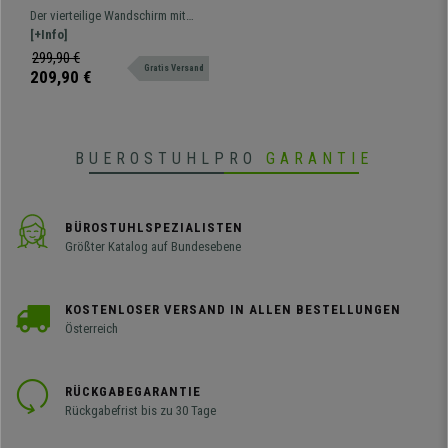
180x160x2,5cm, mit LED
Der vierteilige Wandschirm mit
Beleuchtung, sehr praktisch,
LED-Leuchten verbindet Design
[+Info]
Holzstruktur
und Funktionalität. Er eignet sich
299,90 €
Gratis Versand
perfekt zur Raumtrennung und
209,90 €
Raumdekoration und setzt mit
seinen LED-Leuchten Akzente.
BUEROSTUHLPRO
GARANTIE
BÜROSTUHLSPEZIALISTEN
Größter Katalog auf Bundesebene
KOSTENLOSER VERSAND IN ALLEN BESTELLUNGEN
Österreich
RÜCKGABEGARANTIE
Rückgabefrist bis zu 30 Tage