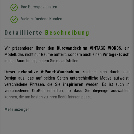
Ihre Bürospezialisten
Viele zufriedene Kunden
Detaillierte
Beschreibung
Wir präsentieren Ihnen den
Bürowandschirm VINTAGE WORDS
, ein
Modell, das nicht nur Räume aufteilt, sondern auch einen
Vintage-Touch
in den Raum bringt, in dem Sie es aufstellen.
Dieser
dekorative 6-Panel-Wandschirm
zeichnet sich durch sein
Design aus, das auf beiden Seiten unterschiedliche Motive aufweist,
verschiedene Phrasen, die Sie
inspirieren
werden. Es ist auch in
verschiedenen Größen erhältlich, so dass Sie diejenige auswählen
können, die am besten zu Ihren Bedürfnissen passt.
Es wird aus
Materialien bester Qualität
hergestellt. Seine
Mehr anzeigen
Holzkonstruktion ist sehr
robust und stabil
. Es ist mit einem
hochwertigen bedruckten Stoff aus 100 % Polyester bespannt.
Ein weiterer Vorteil ist, dass es
komplett montiert
geliefert wird. Sie