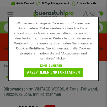
Gratis Versand
30 Tage Rückgaberecht
2 Jahre Garantie
0
Wir verwenden eigene Cookies und Cookies von
Drittanbietern. Dabei werden notwendige Daten
erfasst und das Navigationsverhalten untersucht, um
den Verkehr auf unserer Webseite zu analylsieren.
Weitere Informationen darüber finden Sie in unserer
Sommerschlussverauf bei buerstuhlpro! Exklusive Rabatte 
Cookie-Richtlinie
. Sie können auch alle Cookies
akzeptieren, indem Sie auf "Akzeptieren und
für kurze Zeit - 
Aktion ansehen
 -
fortfahren" klicken.
KONFIGURIEREN
Buerostuhlpro
Büromöbel
Bürowandschirm
AKZEPTIEREN UND FORTFAHREN
Bürowandschirm VINTAGE WORDS, 6-Panel-Faltwand,
180x240x2,5cm, mit Holzrahmen