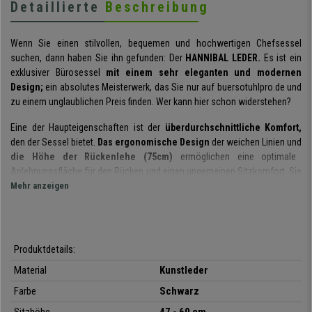
Detaillierte
Beschreibung
Wenn Sie einen stilvollen, bequemen und hochwertigen Chefsessel
suchen, dann haben Sie ihn gefunden: Der
HANNIBAL LEDER.
Es ist ein
exklusiver Bürosessel
mit einem sehr eleganten und modernen
Design;
ein absolutes Meisterwerk, das Sie nur auf buersotuhlpro.de und
zu einem unglaublichen Preis finden. Wer kann hier schon widerstehen?
Eine der Haupteigenschaften ist der
überdurchschnittliche Komfort,
den der Sessel bietet.
Das ergonomische Design
der weichen Linien und
die Höhe der Rückenlehe (75cm)
ermöglichen eine optimale
Anlehnungsfläche für den Rücken und einen ungemeinen Sitzkomfort. Sie
werden den Sessel mehrere Stunden nutzen können, ohne Müdigkeit zu
Mehr anzeigen
spüren.
Sowohl die
Sitzmulde wie auch die Rückenlehne sind dick
ausgepolstert.
Die Polsterung hat eine formstabile Füllung. Der
Produktdetails:
Sitzkomfort ist somit gewährleistet, genauso wie die lange Haltbarkeit.
Material
Kunstleder
Zudem sind
die Armlehnen höhenverstellbar.
Farbe
Schwarz
Und natürlich ist da noch die
Wippfunktion, die für mehr
Bewegungsfreiheit sorgt,
was nicht nur ein schönes und