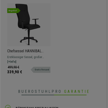
Angebot
Chefsessel HANNIBAL
LEDER, hohe Rückenlehne,
Erstklassiger Sessel, großer
verstellbare Armlehnen,
Komfort für den Alltag zum
[+Info]
dicke Polsterung, Farbe
Spitzenpreis. In verschiedenen
499,90 €
Schwarz
Gratis Versand
Farben und Endfertigungen
339,90 €
erhältlich.
BUEROSTUHLPRO
GARANTIE