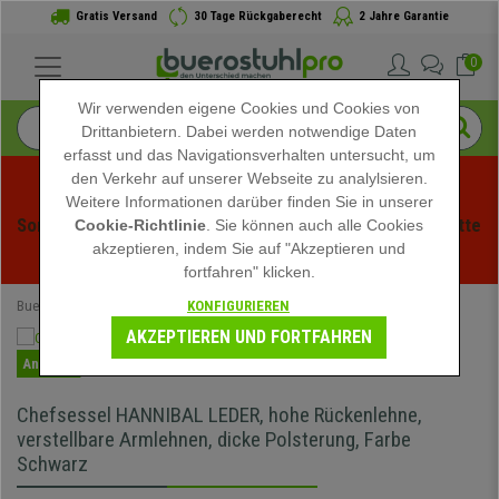
Gratis Versand
30 Tage Rückgaberecht
2 Jahre Garantie
0
Wir verwenden eigene Cookies und Cookies von
Drittanbietern. Dabei werden notwendige Daten
erfasst und das Navigationsverhalten untersucht, um
den Verkehr auf unserer Webseite zu analylsieren.
Weitere Informationen darüber finden Sie in unserer
Sommerschlussverauf bei buerstuhlpro! Exklusive Rabatte 
Cookie-Richtlinie
. Sie können auch alle Cookies
akzeptieren, indem Sie auf "Akzeptieren und
für kurze Zeit - 
Aktion ansehen
 -
fortfahren" klicken.
KONFIGURIEREN
Buerostuhlpro
Bürostühle
Chefsessel
AKZEPTIEREN UND FORTFAHREN
Angebot
Chefsessel HANNIBAL LEDER, hohe Rückenlehne,
verstellbare Armlehnen, dicke Polsterung, Farbe
Schwarz