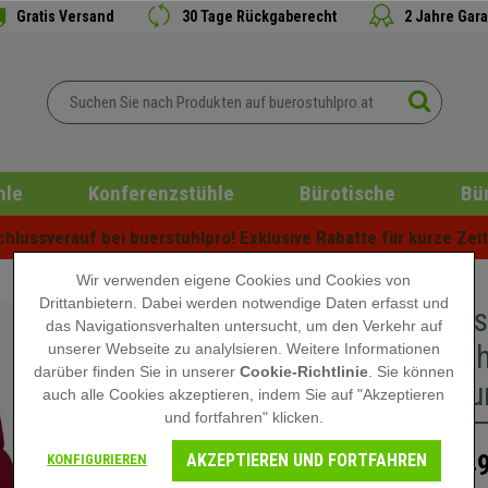
Gratis Versand
30 Tage Rückgaberecht
2 Jahre Gara
hle
Konferenzstühle
Bürotische
Bü
lussverauf bei buerstuhlpro! Exklusive Rabatte für kurze Zeit 
Wir verwenden eigene Cookies und Cookies von
Drittanbietern. Dabei werden notwendige Daten erfasst und
Chefsess
das Navigationsverhalten untersucht, um den Verkehr auf
mittelho
unserer Webseite zu analylsieren. Weitere Informationen
darüber finden Sie in unserer
Cookie-Richtlinie
. Sie können
Farbe Bu
auch alle Cookies akzeptieren, indem Sie auf "Akzeptieren
und fortfahren" klicken.
AKZEPTIEREN UND FORTFAHREN
649
KONFIGURIEREN
899,90 €