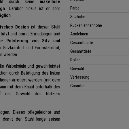
cht durch seine
makellose
Farbe
ign
. Darüber hinaus ist er sehr
äglich
.
Sitzhöhe
Rückenlehnenhöhe
isches Design
ist dieser Stuhl
stützt und somit Ermüdungen und
Armlehnen
e Polsterung von Sitz und
Gesamtbreite
n Sitzkomfort und Formstabilität,
Gesamttiefe
en werden.
Rollen
die Wirbelsäule und gewährleistet
Gewicht
ion durch Betätigung des linken
Verfassung
tionen arretiert werden (mit dem
Garantie
 kann mit dem Knauf unterhalb des
auf das Gewicht des Nutzers
gen. Dieses pflegeleichte und
t, damit der Stuhl lange seinen