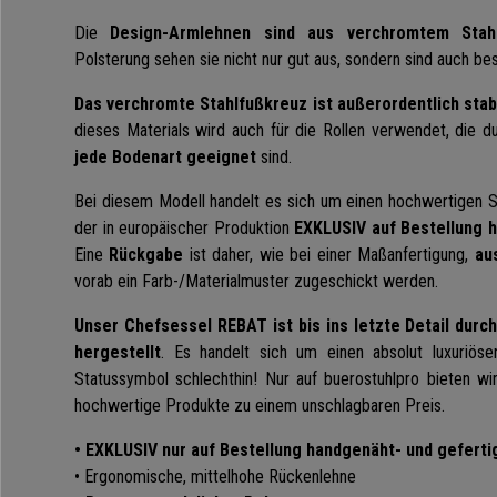
Die
Design-Armlehnen sind aus verchromtem Stah
Polsterung sehen sie nicht nur gut aus, sondern sind auch b
Das verchromte Stahlfußkreuz ist außerordentlich stabi
dieses Materials wird auch für die Rollen verwendet, die
jede Bodenart geeignet
sind.
Bei diesem Modell handelt es sich um einen hochwertigen 
der in europäischer Produktion
EXKLUSIV auf Bestellung
h
Eine
Rückgabe
ist daher, wie bei einer Maßanfertigung,
au
vorab ein Farb-/Materialmuster zugeschickt werden.
Unser Chefsessel REBAT ist bis ins letzte Detail durc
hergestellt
. Es handelt sich um einen absolut luxuriös
Statussymbol schlechthin! Nur auf buerostuhlpro
bieten wir
hochwertige Produkte zu einem unschlagbaren Preis.
• EXKLUSIV nur auf Bestellung handgenäht- und geferti
• Ergonomische, mittelhohe Rückenlehne