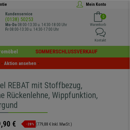
ntie
Mein Konto
Kundenservice
0
(0138) 50253
Mo-Do
08:00-13:30 u. 14:30-18:00 Uhr
Warenkorb
Fr
08:00-13:30 u. 14:30-17:00 Uhr
Kontakt
romöbel
SOMMERSCHLUSSVERKAUF
- 
Aktion ansehen
 -
el REBAT mit Stoffbezug,
he Rückenlehne, Wippfunktion,
rgund
,90 €
(779,88 € Inkl. MwSt.)
-28%