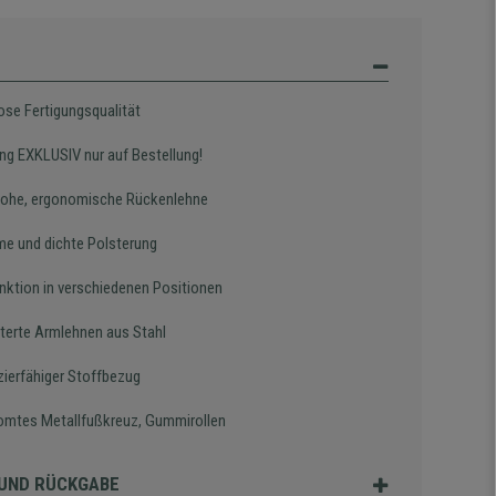
ose Fertigungsqualität
ung EXKLUSIV nur auf Bestellung!
hohe, ergonomische Rückenlehne
e und dichte Polsterung
nktion in verschiedenen Positionen
terte Armlehnen aus Stahl
zierfähiger Stoffbezug
omtes Metallfußkreuz, Gummirollen
UND RÜCKGABE