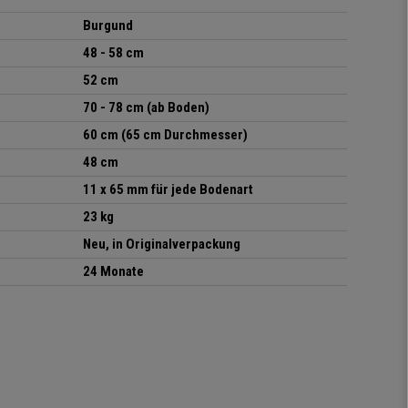
Burgund
48 - 58 cm
52 cm
70 - 78 cm (ab Boden)
60 cm (65 cm Durchmesser)
48 cm
11 x 65 mm für jede Bodenart
23 kg
Neu, in Originalverpackung
24 Monate