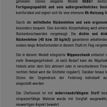
gefunden. Dieses elegante Modell
REBAT
besti
Fertigungsqualität und sein außergewöhnliches Des
komfortabel und eignet sich für eine intensive
8h-Nutzung t
Durch die
mittel
hohe Rückenlehne und sein ergonom
besonders bequem. Eine korrekte Körperhaltung wird unter
Rückenbeschwerden vorgebeugt. Die
dichte und dick
Rückenlehne (40 bzw. 30 kg/m3)
garantieren anhaltende
sodass
lange Arbeitsstunden in diesem Stuhl im Flug vergeh
Die in diesem Modell integrierte
Wippmechanik
entlastet 
mehr Bewegungsfreiheit.
Je nach Bedarf kann die Wippfunkt
Hebels unter dem Sitz aktiviert oder in verschiedenen Posi
rechten Hebel wird die Sitzhöhe reguliert). Darüber hinaus
Sitzes der Gegendruck der Federung individuell 
eingestellt werden.
Der Chefsessel ist mit
widerstandsfähigem Stoff
bezo
strapazierfähige Material wurde mit Sorgfalt ausgewähl
neuwertigen Aspekt bewahrt.