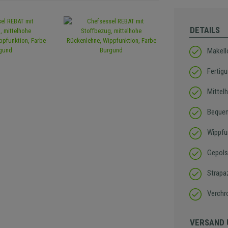
DETAILS
Makell
Fertig
Mittel
Bequem
Wippfu
Gepols
Strapa
Verchr
VERSAND 