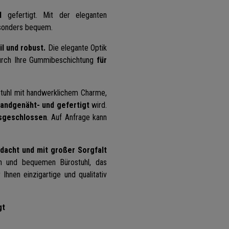
l
gefertigt. Mit der eleganten
esonders bequem.
l und robust.
Die elegante Optik
 durch Ihre Gummibeschichtung
für
Stuhl mit handwerklichem Charme,
andgenäht- und gefertigt
wird.
sgeschlossen
. Auf Anfrage kann
hdacht und mit großer Sorgfalt
en und bequemen Bürostuhl, das
 Ihnen einzigartige und qualitativ
gt