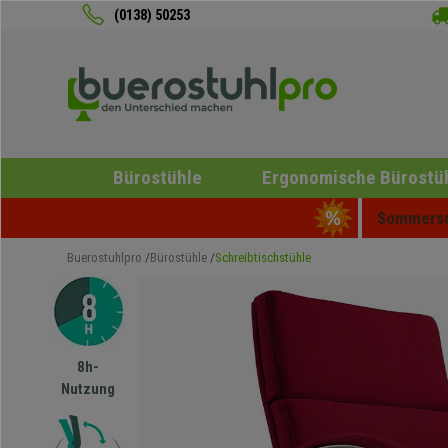
(0138) 50253
Bürostühle
Ergonomische Bürostü
Sommersch
Buerostuhlpro
Bürostühle
Schreibtischstühle
8h-
Nutzung