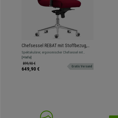
Chefsessel REBAT mit Stoffbezug,
mittelhohe Rückenlehne,
Spektakulärer, ergonomischer Chefsessel mit
Wippfunktion, Farbe Burgund
Wippfunktion, makelloses Design und Verarbeitung.
[+Info]
899,90 €
Gratis Versand
649,90 €