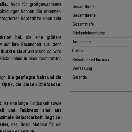
lle.
Auch für großgewachsene
Gesamthöhe
bbildungen können Sie erkennen,
Gesamtbreite
ntegrierter Kopfstütze einen sehr
Gesamttiefe
Rückenlehnenhöhe
ktion
bei, die eine größere
Armlehnen
iv auf Ihre Gesundheit aus, denn
Rollen
lutkreislauf aktiv
und so wird
Rückenlehne in einer bestimmten
Belastbarkeit bis max.
Verfassung
ign.
Die gepflegte Naht und die
Garantie
Optik, die diesen Chefsessel
d
, ist eine lange Haltbarkeit sowie
ell und Fußkreuz sind aus
ximale Belastbarkeit liegt bei
eder,
das ideale Material für die
Farben erhältlich.