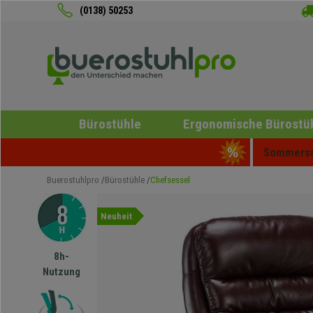
(0138) 50253
Bürostühle
Ergonomische Bürostü
Sommersch
Buerostuhlpro
Bürostühle
Chefsessel
Neuheit
8h-
Nutzung