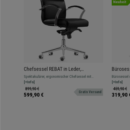
Neuheit
Chefsessel REBAT in Leder,
Büroses
mittelhohe Rückenlehne,
und ergo
Spektakulärer, ergonomischer Chefsessel mit
Bürosessel m
Wippfunktion, Farbe Schwarz
Fußstütz
Wippfunktion, makelloses Design und Verarbeitung.
[+Info]
Fußstütze, 
[+Info]
899,90 €
459,90 €
Gratis Versand
599,90 €
319,90 