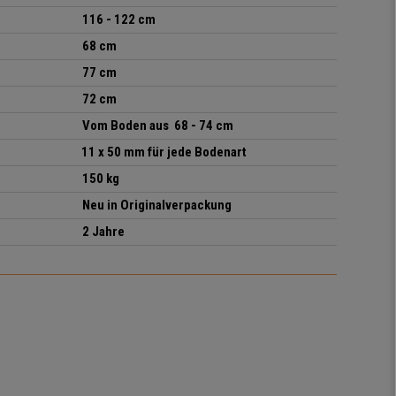
116 - 122 cm
68 cm
77 cm
72 cm
Vom Boden aus 68 - 74 cm
11 x 50 mm für jede Bodenart
150
kg
Neu in Originalverpackung
2 Jahre