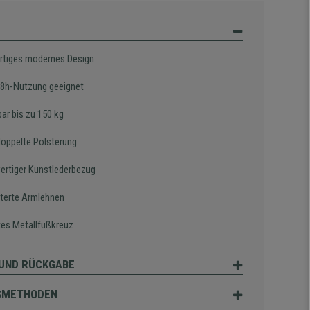
artiges modernes Design
e 8h-Nutzung geeignet
ar bis zu 150 kg
doppelte Polsterung
rtiger Kunstlederbezug
terte Armlehnen
es Metallfußkreuz
UND RÜCKGABE
SMETHODEN