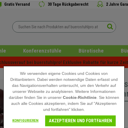
Gratis Versand
30 Tage Rückgaberecht
2 Jahre Gara
hle
Konferenzstühle
Bürotische
Bü
lussverauf bei buerstuhlpro! Exklusive Rabatte für kurze Zeit 
Wir verwenden eigene Cookies und Cookies von
Drittanbietern. Dabei werden notwendige Daten erfasst und
Chefsess
das Navigationsverhalten untersucht, um den Verkehr auf
belastbar
unserer Webseite zu analylsieren. Weitere Informationen
darüber finden Sie in unserer
Cookie-Richtlinie
. Sie können
auch alle Cookies akzeptieren, indem Sie auf "Akzeptieren
und fortfahren" klicken.
279,90 €
AKZEPTIEREN UND FORTFAHREN
KONFIGURIEREN