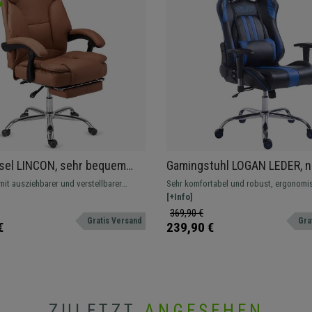
sel LINCON, sehr bequem
Gamingstuhl LOGAN LEDER, n
nomisch, ausziehbare
Rückenlehne, Nacken- &
it ausziehbarer und verstellbarer
Sehr komfortabel und robust, ergonomi
e, hellbraunes Leder
Lordosekissen, Farbe Schwa
extra Komfort, Entspannung pur
Formen, verstellbare Rückenlehne sowie
[+Info]
und Nackenkissen, mit Metallfußkreuz. I
369,90 €
Gratis Versand
Gra
verschiedenen Farben erhältlich.
€
239,90 €
ZULETZT
ANGESEHEN