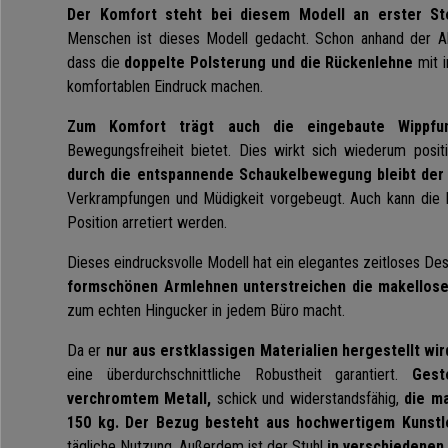
Der Komfort steht bei diesem Modell an erster Ste
Menschen ist dieses Modell gedacht. Schon anhand der A
dass die
doppelte Polsterung und die Rückenlehne
mit i
komfortablen Eindruck machen.
Zum Komfort trägt auch die eingebaute Wippfun
Bewegungsfreiheit bietet. Dies wirkt sich wiederum posit
durch die entspannende Schaukelbewegung bleibt der B
Verkrampfungen und Müdigkeit vorgebeugt.
Auch kann die 
Position arretiert werden.
Dieses eindrucksvolle Modell hat ein elegantes zeitloses Des
formschönen Armlehnen unterstreichen die makellose 
zum echten Hingucker in jedem Büro macht.
Da er
nur aus erstklassigen Materialien hergestellt wir
eine überdurchschnittliche Robustheit garantiert.
Gest
verchromtem Metall,
schick und widerstandsfähig,
die ma
150 kg.
Der Bezug besteht aus hochwertigem Kunstl
tägliche Nutzung. Außerdem ist der Stuhl
in verschiedenen 