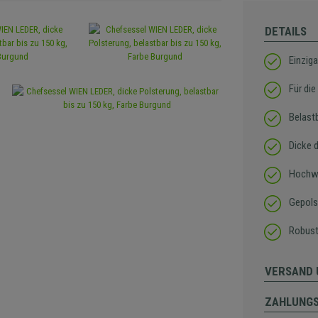
DETAILS
Einzig
Für di
Belastb
Dicke 
Hochwe
Gepols
Robust
VERSAND 
ZAHLUNG