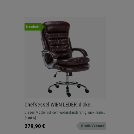
Neuheit
Chefsessel WIEN LEDER, dicke
Polsterung, belastbar bis zu 150 kg,
Dieses Modell ist sehr widerstandsfähig, maximale
Farbe Burgund
Belastbarkeit von 150 kg. Sehr üppige und bequeme
[+Info]
Polsterung. In vielen Farben erhältlich.
279,90 €
Gratis Versand