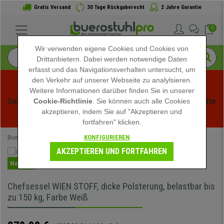
Gratis Versand
30 Tage Rückgaberecht
2 Jahre Garantie
0
Wir verwenden eigene Cookies und Cookies von
Drittanbietern. Dabei werden notwendige Daten
erfasst und das Navigationsverhalten untersucht, um
den Verkehr auf unserer Webseite zu analylsieren.
Weitere Informationen darüber finden Sie in unserer
Sommerschlussverauf bei buerstuhlpro! Exklusive Rabatte 
Cookie-Richtlinie
. Sie können auch alle Cookies
akzeptieren, indem Sie auf "Akzeptieren und
für kurze Zeit - 
Aktion ansehen
 -
fortfahren" klicken.
KONFIGURIEREN
Buerostuhlpro
Bürostühle
Chefsessel
AKZEPTIEREN UND FORTFAHREN
Neuheit
Chefsessel WIEN STOFF, dicke Polsterung, belastbar bis
zu 150 kg, Farbe Weiß