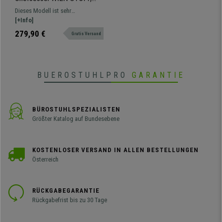
dicke Polsterung, belastbar
Dieses Modell ist sehr
bis zu 150 kg, Farbe Weiß
widerstandsfähig, maximale
[+Info]
Belastbarkeit von 150 kg. Sehr
279,90 €
Gratis Versand
üppige und bequeme Polsterung.
In vielen Farben erhältlich.
BUEROSTUHLPRO
GARANTIE
BÜROSTUHLSPEZIALISTEN
Größter Katalog auf Bundesebene
KOSTENLOSER VERSAND IN ALLEN BESTELLUNGEN
Österreich
RÜCKGABEGARANTIE
Rückgabefrist bis zu 30 Tage