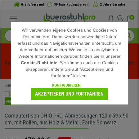
Gratis Versand
30 Tage Rückgaberecht
2 Jahre Garantie
0
Wir verwenden eigene Cookies und Cookies von
Drittanbietern. Dabei werden notwendige Daten
erfasst und das Navigationsverhalten untersucht, um
den Verkehr auf unserer Webseite zu analylsieren.
Weitere Informationen darüber finden Sie in unserer
Sommerschlussverauf bei buerstuhlpro! Exklusive Rabatte 
Cookie-Richtlinie
. Sie können auch alle Cookies
akzeptieren, indem Sie auf "Akzeptieren und
für kurze Zeit - 
Aktion ansehen
 -
fortfahren" klicken.
KONFIGURIEREN
Buerostuhlpro
Büromöbel
Bürotische
AKZEPTIEREN UND FORTFAHREN
Neuheit
Computertisch OHIO PRO, Abmessungen 120 x 59 x 90
cm, mit Rollen, aus Holz & Metall, Farbe Schwarz