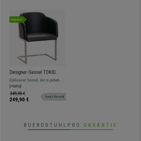
Angebot
Designer-Sessel TOKIO
LEDER, Stahlgestell,
Exklusiver Sessel, der in jedem
bequeme Sitzpolsterung,
Büro oder Saal einen anmutigen
[+Info]
Farbe Schwarz
und eleganten Stil hat. Bequeme
349,90 €
Gratis Versand
Polsterung, Gestell aus Edelstahl.
249,90 €
BUEROSTUHLPRO
GARANTIE