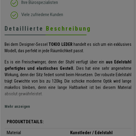
Ihre Bürospezialisten
Viele zufriedene Kunden
Detaillierte
Beschreibung
Bei dem Designer-Sessel
TOKIO LEDER
handelt es sich um ein exklusives
Modell, das perfekt in jede Räumlichkeit passt.
Es is ein Freischwinger, denn der Stuhl verfügt über ein
aus Edelstahl
gefertigtes und elastisches Gestell.
Dies hat eine sehr angenehme
Wirkung, denn der Sitz federt somit beim Hinsetzen. Der robuste Edelstahl
trägt Gewichte von bis zu 120kg. Die schicke moderne Optik wird lange
makellos bleiben, denn eine lange Haltbarkeit ist bei diesem Material
absolut gewährleistet.
Auch hat der Stuhl eine sehr dicke Sitzpolsterung und Armlehnen. Er ist in
Mehr anzeigen
verschiedenen Farben erhältlich.
Der Bezug ist aus hochwertigem
Kunstleder.
Das Material ist weich, geschmeidig und gleichzeitig sehr
PRODUKTDETAILS:
widerstandsfähig und pflegeleicht.
Material
Kunstleder / Edelstahl
Die dicke Sitzpolsterung des Stuhls sorgt für ein sehr angenehmes