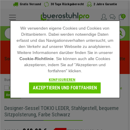
Gratis Versand
30 Tage Rückgaberecht
2 Jahre Garantie
0
Wir verwenden eigene Cookies und Cookies von
Drittanbietern. Dabei werden notwendige Daten
erfasst und das Navigationsverhalten untersucht, um
den Verkehr auf unserer Webseite zu analylsieren.
Weitere Informationen darüber finden Sie in unserer
Sommerschlussverauf bei buerstuhlpro! Exklusive Rabatte 
Cookie-Richtlinie
. Sie können auch alle Cookies
akzeptieren, indem Sie auf "Akzeptieren und
für kurze Zeit - 
Aktion ansehen
 -
fortfahren" klicken.
KONFIGURIEREN
Buerostuhlpro
Büromöbel
Besucherstühle
AKZEPTIEREN UND FORTFAHREN
Angebot
Designer-Sessel TOKIO LEDER, Stahlgestell, bequeme
Sitzpolsterung, Farbe Schwarz