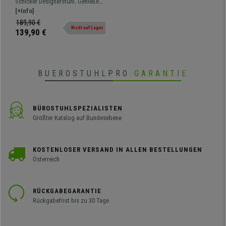
Schicker Designerstuhl. Genießen
Holz, dicke Polsterung,
Sie den Komfort von einem mit
[+Info]
Metallfußkreuz, Farbe Grau
Stoff bezogenen Stuhl, sehr
189,90 €
Nicht auf Lager
widerstandsfähig und mit
139,90 €
Fußkreuz aus Metall.
BUEROSTUHLPRO
GARANTIE
BÜROSTUHLSPEZIALISTEN
Größter Katalog auf Bundesebene
KOSTENLOSER VERSAND IN ALLEN BESTELLUNGEN
Österreich
RÜCKGABEGARANTIE
Rückgabefrist bis zu 30 Tage