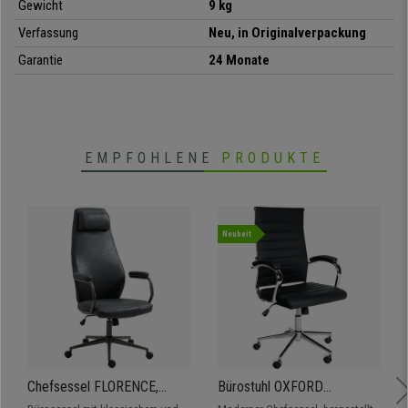
Gewicht
9 kg
fenomenales Sitzerlebnis mit Stil!
Verfassung
Neu, in Originalverpackung
Garantie
24 Monate
•
Höhenverstellbarer Sitz
• Rückenlehne und Sitz gepolstert
•
Stabiles und robustes Metallfußkreuz
• Integrierte bequeme Armlehnen
•
Exklusives und elegantes Design
EMPFOHLENE
PRODUKTE
Neuheit
Chefsessel FLORENCE,
Bürostuhl OXFORD
Industrial Antik Design,
ECHTLEDER, moderner