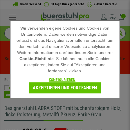
Gratis Versand
30 Tage Rückgaberecht
2 Jahre Garantie
0
Wir verwenden eigene Cookies und Cookies von
Drittanbietern. Dabei werden notwendige Daten
erfasst und das Navigationsverhalten untersucht, um
den Verkehr auf unserer Webseite zu analylsieren.
Weitere Informationen darüber finden Sie in unserer
Sommerschlussverauf bei buerstuhlpro! Exklusive Rabatte 
Cookie-Richtlinie
. Sie können auch alle Cookies
akzeptieren, indem Sie auf "Akzeptieren und
für kurze Zeit - 
Aktion ansehen
 -
fortfahren" klicken.
KONFIGURIEREN
Buerostuhlpro
Bürostühle
AKZEPTIEREN UND FORTFAHREN
Angebot
Designerstuhl LABRA STOFF mit buchenfarbigem Holz,
dicke Polsterung, Metallfußkreuz, Farbe Grau